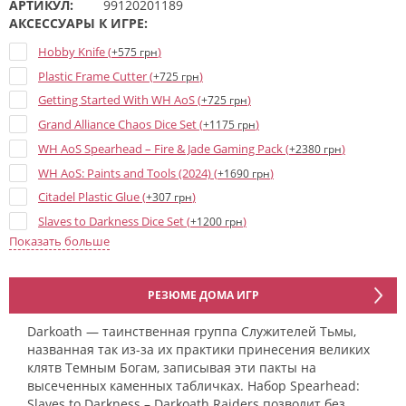
АРТИКУЛ:
99120201189
АКСЕССУАРЫ К ИГРЕ:
Hobby Knife (
)
+575 грн
Plastic Frame Cutter (
)
+725 грн
Getting Started With WH AoS (
)
+725 грн
Grand Alliance Chaos Dice Set (
)
+1175 грн
WH AoS Spearhead – Fire & Jade Gaming Pack (
)
+2380 грн
WH AoS: Paints and Tools (2024) (
)
+1690 грн
Citadel Plastic Glue (
)
+307 грн
Slaves to Darkness Dice Set (
)
+1200 грн
Показать больше
Stormvault Combat Case (
)
+3710 грн
WH AoS Spearhead: Sand & Bone Gaming Pack (
)
+2615 грн
WH AoS Dominion of Sigmar: Timeworn Ruins (
)
+2300 грн
РЕЗЮМЕ ДОМА ИГР
Warhammer Battle Figure Case (
)
+4270 грн
Darkoath — таинственная группа Служителей Тьмы,
WH AoS Awakened Wyldwood (
)
+2455 грн
названная так из-за их практики принесения великих
WH AoS Spearhead: City of Ash Gaming Pack (
)
клятв Темным Богам, записывая эти пакты на
+2885 грн
высеченных каменных табличках. Набор Spearhead:
Slaves to Darkness – Darkoath Raiders позволит без