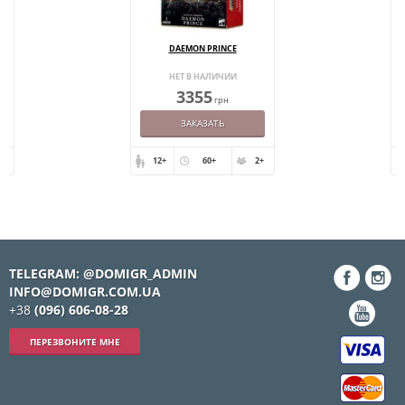
DAEMON PRINCE
НЕТ В НАЛИЧИИ
3355
грн
ЗАКАЗАТЬ
+
12+
60+
2+
TELEGRAM: @DOMIGR_ADMIN
INFO@DOMIGR.COM.UA
+38
(096) 606-08-28
ПЕРЕЗВОНИТЕ МНЕ