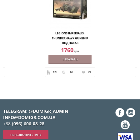
LEGIONS IMPERIALIS:
THUNDERHAWK GUNSHIP
ПОД ЗАКАЗ
1760
грн
ЗАКАЗАТЬ
+
12+
60+
2+
TELEGRAM: @DOMIGR_ADMIN
INFO@DOMIGR.COM.UA
+38
(096) 606-08-28
ПЕРЕЗВОНИТЕ МНЕ