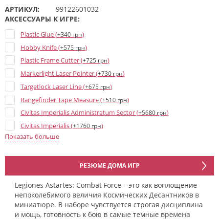
АРТИКУЛ:
99122601032
АКСЕССУАРЫ К ИГРЕ:
Plastic Glue (
)
+340 грн
Hobby Knife (
)
+575 грн
Plastic Frame Cutter (
)
+725 грн
Markerlight Laser Pointer (
)
+730 грн
Targetlock Laser Line (
)
+675 грн
Rangefinder Tape Measure (
)
+510 грн
Civitas Imperialis Administratum Sector (
)
+5680 грн
Civitas Imperialis (
)
+1760 грн
Показать больше
Civitas Imperialis Spires (
)
+1530 грн
The Devastation of Tallarn (Campaign book) (
)
+1750 грн
The Devastation of Tallarn (Army cards) (
)
+920 грн
РЕЗЮМЕ ДОМА ИГР
Manufactorum Imperialis Sector (
)
+6100 грн
Legiones Astartes: Combat Force – это как воплощение
Пособие "Liber Strategia" (
)
+2455 грн
непоколебимого величия Космических Десантников в
Order Tokens and Objective Markers (
)
миниатюре. В наборе чувствуется строгая дисциплина
+1150 грн
и мощь, готовность к бою в самые темные времена
The Ruin of the Salamanders (Campaign book) (
)
+980 грн