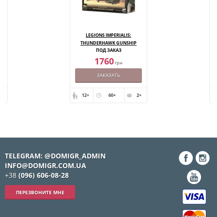
LEGIONS IMPERIALIS:
THUNDERHAWK GUNSHIP
ПОД ЗАКАЗ
1760
грн
ЗАКАЗАТЬ
+
12+
60+
2+
TELEGRAM: @DOMIGR_ADMIN
INFO@DOMIGR.COM.UA
+38
(096) 606-08-28
ПЕРЕЗВОНИТЕ МНЕ