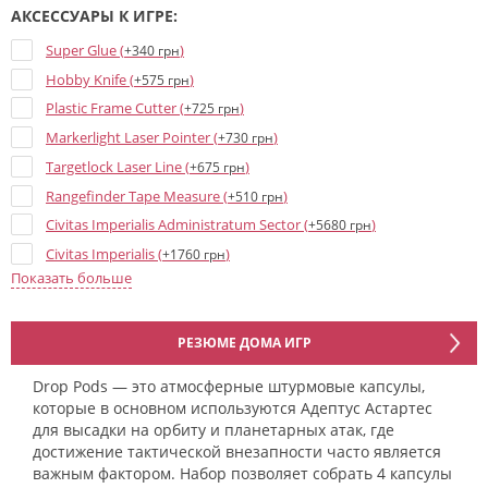
АКСЕССУАРЫ К ИГРЕ:
Super Glue (
)
+340 грн
Hobby Knife (
)
+575 грн
Plastic Frame Cutter (
)
+725 грн
Markerlight Laser Pointer (
)
+730 грн
Targetlock Laser Line (
)
+675 грн
Rangefinder Tape Measure (
)
+510 грн
Civitas Imperialis Administratum Sector (
)
+5680 грн
Civitas Imperialis (
)
+1760 грн
Показать больше
Civitas Imperialis Spires (
)
+1530 грн
The Devastation of Tallarn (Campaign book) (
)
+1750 грн
The Devastation of Tallarn (Army cards) (
)
+920 грн
РЕЗЮМЕ ДОМА ИГР
Manufactorum Imperialis Sector (
)
+6100 грн
Drop Pods — это атмосферные штурмовые капсулы,
Пособие "Liber Strategia" (
)
+2455 грн
которые в основном используются Адептус Астартес
Order Tokens and Objective Markers (
)
для высадки на орбиту и планетарных атак, где
+1150 грн
достижение тактической внезапности часто является
The Ruin of the Salamanders (Campaign book) (
)
+980 грн
важным фактором. Набор позволяет собрать 4 капсулы