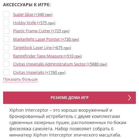
АКСЕССУАРЫ К ИГРЕ:
Super Glue (
)
+340 грн
Hobby Knife (
)
+575 грн
Plastic Frame Cutter (
)
+725 грн
Markerlight Laser Pointer (
)
+730 грн
Targetlock Laser Line (
)
+675 грн
Rangefinder Tape Measure (
)
+510 грн
Civitas Imperialis Administratum Sector (
)
+5680 грн
Civitas Imperialis (
)
+1760 грн
Показать больше
Civitas Imperialis Spires (
)
+1530 грн
The Devastation of Tallarn (Campaign book) (
)
+1750 грн
The Devastation of Tallarn (Army cards) (
)
+920 грн
РЕЗЮМЕ ДОМА ИГР
Manufactorum Imperialis Sector (
)
+6100 грн
Xiphon Interceptor – это хорошо вооруженный и
Пособие "Liber Strategia" (
)
+2455 грн
бронированный истребитель с двумя комплектами
Order Tokens and Objective Markers (
)
сдвоенных лазерных пушек, расположенных по бокам
+1150 грн
фюзеляжа самолета. Набор позволяет собрать 6
The Ruin of the Salamanders (Campaign book) (
)
+980 грн
миниатюр Xiphon Interceptor эпического масштаба.