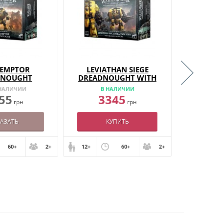
EMPTOR
LEVIATHAN SIEGE
SICA
DNOUGHT
DREADNOUGHT WITH
RANGED WEAPONS
 НАЛИЧИИ
В НАЛИЧИИ
НЕТ
55
3345
2
грн
грн
КАЗАТЬ
КУПИТЬ
60+
2+
12+
60+
2+
12+