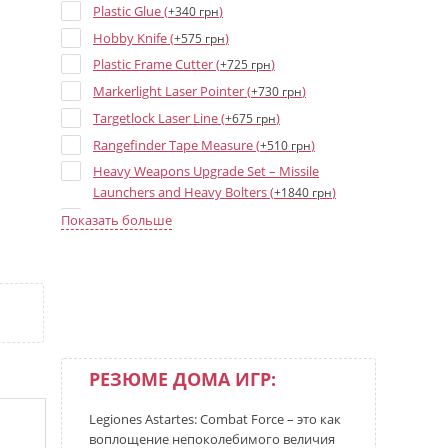
Plastic Glue (
)
+340 грн
Hobby Knife (
)
+575 грн
Plastic Frame Cutter (
)
+725 грн
Markerlight Laser Pointer (
)
+730 грн
Targetlock Laser Line (
)
+675 грн
Rangefinder Tape Measure (
)
+510 грн
Heavy Weapons Upgrade Set – Missile
Launchers and Heavy Bolters (
)
+1840 грн
Melee Weapons Upgrade Set (
)
+1840 грн
Показать больше
Heavy Weapons Upgrade Set – Heavy Flamers,
Multi-meltas, and Plasma Cannon (
)
+1840 грн
Heavy Weapons Upgrade Set – Volkite
Culverins, Lascannons, and Autocannons
(
)
+1840 грн
HH Liber Astartes - Loyalist Legiones Astartes
РЕЗЮМЕ ДОМА ИГР:
Army Book (3rd ed) (
)
+2525 грн
HH Liber Hereticus - Traitor Legiones Astartes
Legiones Astartes: Combat Force – это как
Army Book (3rd ed) (
)
+2525 грн
воплощение непоколебимого величия