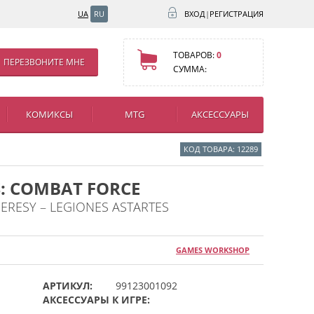
UA
RU
ВХОД
|
РЕГИСТРАЦИЯ
ТОВАРОВ:
0
ПЕРЕЗВОНИТЕ МНЕ
СУММА:
КОМИКСЫ
MTG
АКСЕССУАРЫ
КОД ТОВАРА: 12289
S: COMBAT FORCE
RESY – LEGIONES ASTARTES
GAMES WORKSHOP
АРТИКУЛ:
99123001092
АКСЕССУАРЫ К ИГРЕ: