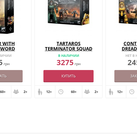
R WITH
TARTAROS
CONT
SWORD
TERMINATOR SQUAD
DREA
АЛИЧИИ
В НАЛИЧИИ
НЕТ В
5
3275
24
грн
грн
АТЬ
КУПИТЬ
ЗА
60+
2+
12+
60+
2+
12+