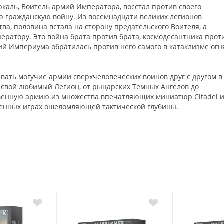
ркаль, Воитель армий Императора, восстал против своего
ю гражданскую войну. Из восемнадцати великих легионов
ва, половина встала на сторону предательского Воителя, а
ратору. Это война брата против брата, космодесантника прот
ий Империума обратилась против него самого в катаклизме огн
ивать могучие армии сверхчеловеческих воинов друг с другом в
 свой любимый Легион, от рыцарских Темных Ангелов до
твенную армию из множества впечатляющих миниатюр Citadel 
военных играх ошеломляющей тактической глубины.