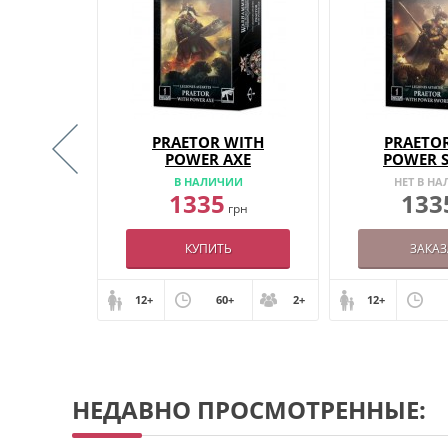
T SQUAD
PRAETOR WITH
PRAETO
POWER AXE
POWER 
08.2026
В НАЛИЧИИ
НЕТ В Н
1335
133
грн
грн
АЗ
КУПИТЬ
ЗАКАЗ
+
2+
12+
60+
2+
12+
НЕДАВНО ПРОСМОТРЕННЫЕ: