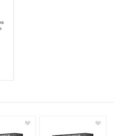
ив
я
и