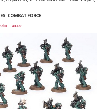
орки, покраски и декорирования миниатюр ищите в разделе
ES: COMBAT FORCE
орінці товару
.