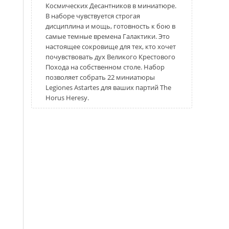
Special Weapons Upgrade Set (
)
+1840 грн
Космических Десантников в миниатюре.
В наборе чувствуется строгая
Breacher Squad Upgrade Set (
)
+1840 грн
дисциплина и мощь, готовность к бою в
Legiones Astartes Combi-weapons & Shotgun
самые темные времена Галактики. Это
Upgrades (
)
+1840 грн
настоящее сокровище для тех, кто хочет
почувствовать дух Великого Крестового
Похода на собственном столе. Набор
позволяет собрать 22 миниатюры
Legiones Astartes для ваших партий The
Horus Heresy.