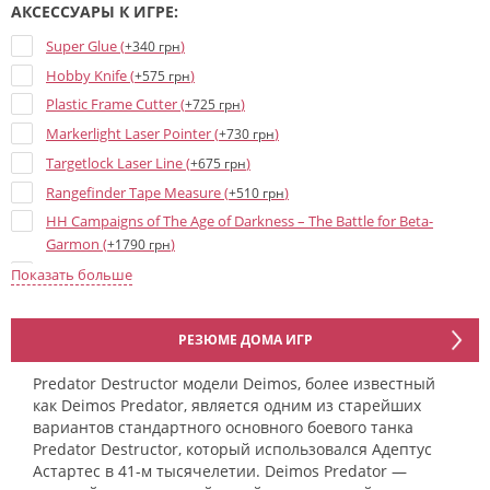
АКСЕССУАРЫ К ИГРЕ:
Super Glue (
)
+340 грн
Hobby Knife (
)
+575 грн
Plastic Frame Cutter (
)
+725 грн
Markerlight Laser Pointer (
)
+730 грн
Targetlock Laser Line (
)
+675 грн
Rangefinder Tape Measure (
)
+510 грн
HH Campaigns of The Age of Darkness – The Battle for Beta-
Garmon (
)
+1790 грн
HH Age of Darkness Rulebook (3rd ed) (
)
+2525 грн
Показать больше
HH Liber Astartes - Loyalist Legiones Astartes Army Book (3rd ed)
(
)
+2525 грн
РЕЗЮМЕ ДОМА ИГР
HH Liber Hereticus - Traitor Legiones Astartes Army Book (3rd ed)
(
)
+2525 грн
Predator Destructor модели Deimos, более известный
как Deimos Predator, является одним из старейших
Age of Darkness Markers and Tokens (
)
+860 грн
вариантов стандартного основного боевого танка
Age of Darkness Dice Set (
)
+1695 грн
Predator Destructor, который использовался Адептус
Астартес в 41-м тысячелетии. Deimos Predator —