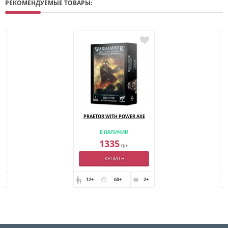
РЕКОМЕНДУЕМЫЕ ТОВАРЫ:
PRAETOR WITH POWER AXE
В НАЛИЧИИ
1335
грн
КУПИТЬ
+
12+
60+
2+