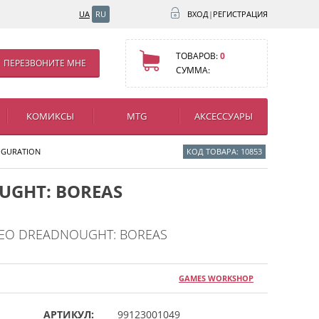
UA
RU
ВХОД
|
РЕГИСТРАЦИЯ
ТОВАРОВ:
0
ПЕРЕЗВОНИТЕ МНЕ
СУММА:
КОМИКСЫ
MTG
АКСЕССУАРЫ
IGURATION
КОД ТОВАРА: 10853
UGHT: BOREAS
DEO DREADNOUGHT: BOREAS
GAMES WORKSHOP
АРТИКУЛ:
99123001049