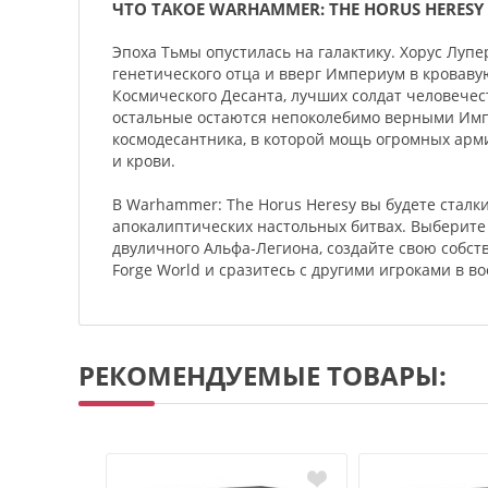
ЧТО ТАКОЕ WARHAMMER: THE HORUS HERESY
Эпоха Тьмы опустилась на галактику. Хорус Лупе
генетического отца и вверг Империум в кроваву
Космического Десанта, лучших солдат человечест
остальные остаются непоколебимо верными Импе
космодесантника, в которой мощь огромных арм
и крови.
В Warhammer: The Horus Heresy вы будете сталк
апокалиптических настольных битвах. Выберите
двуличного Альфа-Легиона, создайте свою собс
Forge World и сразитесь с другими игроками в
РЕКОМЕНДУЕМЫЕ ТОВАРЫ: