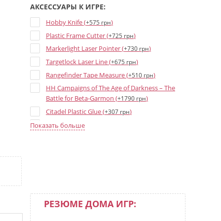
АКСЕССУАРЫ К ИГРЕ:
Hobby Knife (
)
+575 грн
Plastic Frame Cutter (
)
+725 грн
Markerlight Laser Pointer (
)
+730 грн
Targetlock Laser Line (
)
+675 грн
Rangefinder Tape Measure (
)
+510 грн
HH Campaigns of The Age of Darkness – The
Battle for Beta-Garmon (
)
+1790 грн
Citadel Plastic Glue (
)
+307 грн
HH Age of Darkness Rulebook (3rd ed) (
+2525
Показать больше
)
грн
HH Liber Astartes - Loyalist Legiones Astartes
Army Book (3rd ed) (
)
+2525 грн
HH Liber Hereticus - Traitor Legiones Astartes
Army Book (3rd ed) (
)
+2525 грн
Age of Darkness Markers and Tokens (
)
+860 грн
РЕЗЮМЕ ДОМА ИГР:
Age of Darkness Dice Set (
)
+1695 грн