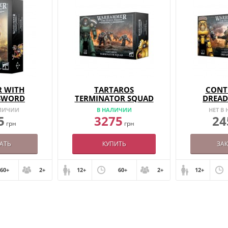
R WITH
TARTAROS
CONT
SWORD
TERMINATOR SQUAD
DREA
АЛИЧИИ
В НАЛИЧИИ
НЕТ В
5
3275
24
грн
грн
АТЬ
КУПИТЬ
ЗА
60+
2+
12+
60+
2+
12+