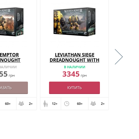
EMPTOR
LEVIATHAN SIEGE
SICA
DNOUGHT
DREADNOUGHT WITH
RANGED WEAPONS
 НАЛИЧИИ
В НАЛИЧИИ
НЕТ
55
3345
2
грн
грн
КАЗАТЬ
КУПИТЬ
60+
2+
12+
60+
2+
12+