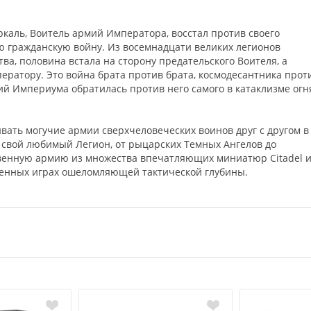
ркаль, Воитель армий Императора, восстал против своего
ю гражданскую войну. Из восемнадцати великих легионов
ва, половина встала на сторону предательского Воителя, а
ратору. Это война брата против брата, космодесантника прот
ий Империума обратилась против него самого в катаклизме огн
ивать могучие армии сверхчеловеческих воинов друг с другом в
 свой любимый Легион, от рыцарских Темных Ангелов до
твенную армию из множества впечатляющих миниатюр Citadel 
 военных играх ошеломляющей тактической глубины.