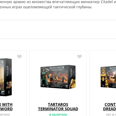
твенную армию из множества впечатляющих миниатюр Citadel 
военных играх ошеломляющей тактической глубины.
R WITH
TARTAROS
CONT
SWORD
TERMINATOR SQUAD
DREA
АЛИЧИИ
В НАЛИЧИИ
НЕТ В