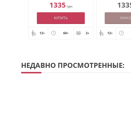
320
1335
133
грн
грн
АЗ
КУПИТЬ
ЗАКАЗ
+
2+
12+
60+
2+
12+
НЕДАВНО ПРОСМОТРЕННЫЕ: