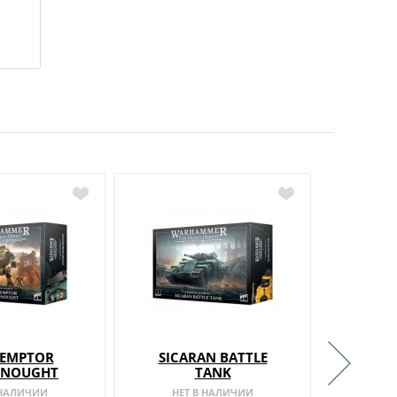
и
EMPTOR
SICARAN BATTLE
SPAR
DNOUGHT
TANK
 НАЛИЧИИ
НЕТ В НАЛИЧИИ
В