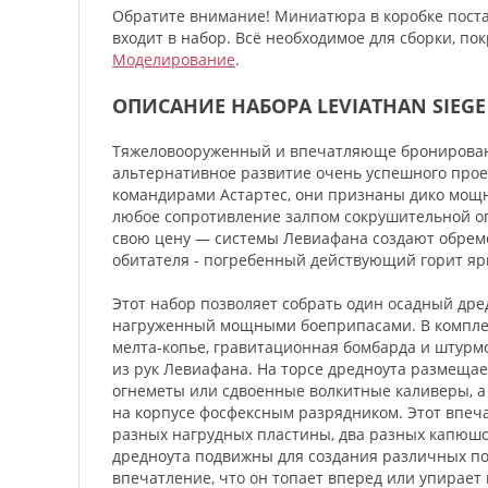
Обратите внимание! Миниатюра в коробке поста
входит в набор. Всё необходимое для сборки, п
Моделирование
.
ОПИСАНИЕ НАБОРА LEVIATHAN SIEG
Тяжеловооруженный и впечатляюще бронированн
альтернативное развитие очень успешного про
командирами Астартес, они признаны дико мощ
любое сопротивление залпом сокрушительной ог
свою цену — системы Левиафана создают обреме
обитателя - погребенный действующий горит ярк
Этот набор позволяет собрать один осадный д
нагруженный мощными боеприпасами. В комплект
мелта-копье, гравитационная бомбарда и штурмо
из рук Левиафана. На торсе дредноута размеща
огнеметы или сдвоенные волкитные каливеры, а
на корпусе фосфексным разрядником. Этот впеч
разных нагрудных пластины, два разных капюшо
дредноута подвижны для создания различных по
впечатление, что он топает вперед или упирает 