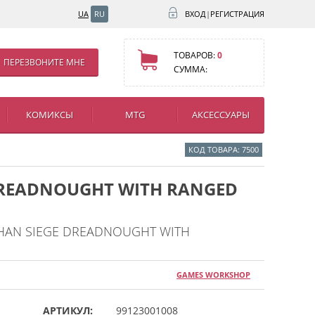
UA
RU
ВХОД
|
РЕГИСТРАЦИЯ
ТОВАРОВ:
0
ПЕРЕЗВОНИТЕ МНЕ
СУММА:
КОМИКСЫ
MTG
АКСЕССУАРЫ
КОД ТОВАРА: 7500
DREADNOUGHT WITH RANGED
ATHAN SIEGE DREADNOUGHT WITH
GAMES WORKSHOP
АРТИКУЛ:
99123001008