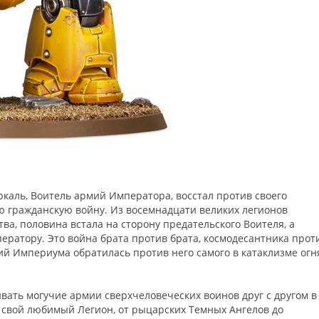
ркаль, Воитель армий Императора, восстал против своего
ю гражданскую войну. Из восемнадцати великих легионов
ва, половина встала на сторону предательского Воителя, а
ратору. Это война брата против брата, космодесантника прот
ий Империума обратилась против него самого в катаклизме огн
ивать могучие армии сверхчеловеческих воинов друг с другом в
 свой любимый Легион, от рыцарских Темных Ангелов до