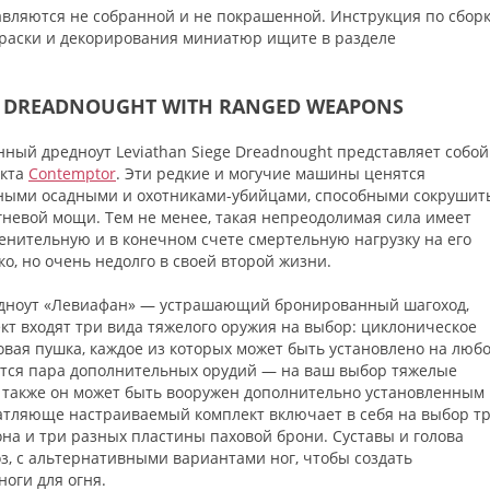
вляются не собранной и не покрашенной. Инструкция по сбор
окраски и декорирования миниатюр ищите в разделе
E DREADNOUGHT WITH RANGED WEAPONS
ый дредноут Leviathan Siege Dreadnought представляет собой
екта
Contemptor
. Эти редкие и могучие машины ценятся
ными осадными и охотниками-убийцами, способными сокрушит
невой мощи. Тем не менее, такая непреодолимая сила имеет
нительную и в конечном счете смертельную нагрузку на его
о, но очень недолго в своей второй жизни.
редноут «Левиафан» — устрашающий бронированный шагоход,
 входят три вида тяжелого оружия на выбор: циклоническое
вая пушка, каждое из которых может быть установлено на люб
ется пара дополнительных орудий — на ваш выбор тяжелые
 также он может быть вооружен дополнительно установленным
атляюще настраиваемый комплект включает в себя на выбор т
на и три разных пластины паховой брони. Суставы и голова
з, с альтернативными вариантами ног, чтобы создать
ноги для огня.