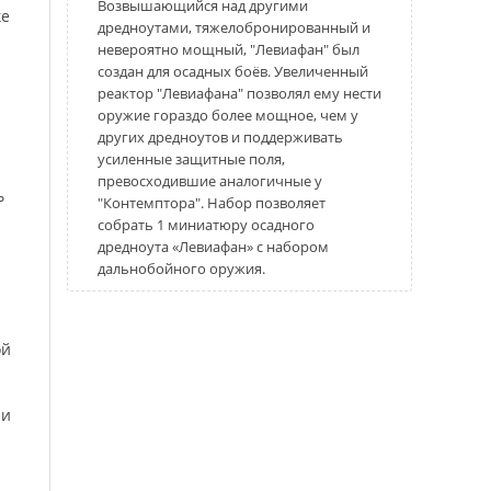
Возвышающийся над другими
ке
дредноутами, тяжелобронированный и
невероятно мощный, "Левиафан" был
создан для осадных боёв. Увеличенный
реактор "Левиафана" позволял ему нести
оружие гораздо более мощное, чем у
других дредноутов и поддерживать
усиленные защитные поля,
превосходившие аналогичные у
ь
"Контемптора". Набор позволяет
собрать 1 миниатюру осадного
дредноута «Левиафан» с набором
дальнобойного оружия.
ой
ри