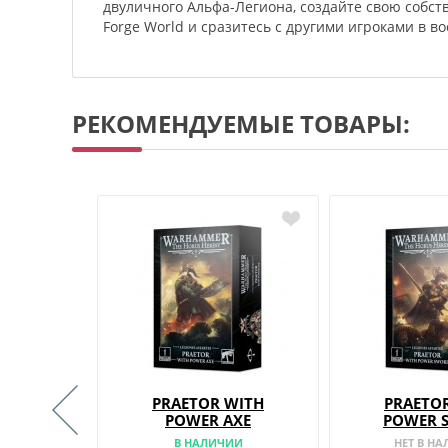
двуличного Альфа-Легиона, создайте свою собс
Forge World и сразитесь с другими игроками в 
РЕКОМЕНДУЕМЫЕ ТОВАРЫ:
T SQUAD
PRAETOR WITH
PRAETO
POWER AXE
POWER 
08.2026
В НАЛИЧИИ
НЕТ В Н