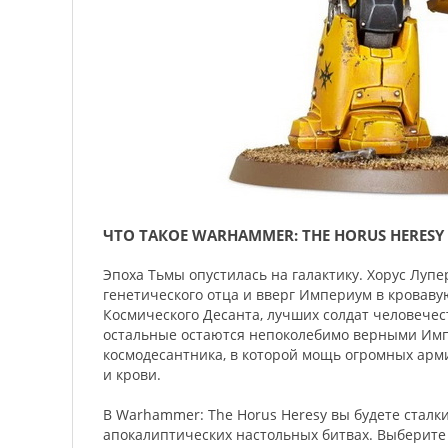
ЧТО ТАКОЕ WARHAMMER: THE HORUS HERESY
Эпоха Тьмы опустилась на галактику. Хорус Лупе
генетического отца и вверг Империум в кроваву
Космического Десанта, лучших солдат человечест
остальные остаются непоколебимо верными Импе
космодесантника, в которой мощь огромных арм
и крови.
В Warhammer: The Horus Heresy вы будете сталк
апокалиптических настольных битвах. Выберите