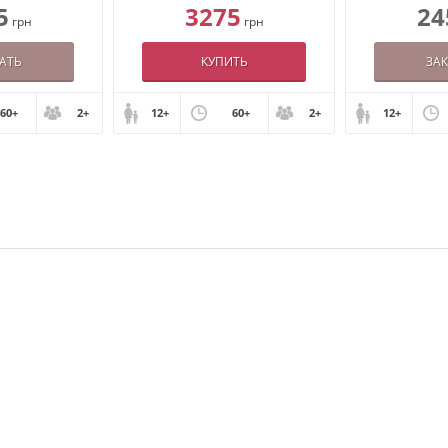
5
3275
24
грн
грн
АТЬ
КУПИТЬ
ЗА
60+
2+
12+
60+
2+
12+