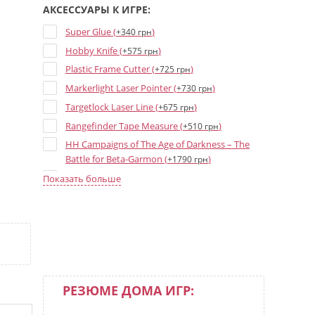
АКСЕССУАРЫ К ИГРЕ:
Super Glue (
)
+340 грн
Hobby Knife (
)
+575 грн
Plastic Frame Cutter (
)
+725 грн
Markerlight Laser Pointer (
)
+730 грн
Targetlock Laser Line (
)
+675 грн
Rangefinder Tape Measure (
)
+510 грн
HH Campaigns of The Age of Darkness – The
Battle for Beta-Garmon (
)
+1790 грн
HH Age of Darkness Rulebook (3rd ed) (
+2525
Показать больше
)
грн
HH Liber Astartes - Loyalist Legiones Astartes
Army Book (3rd ed) (
)
+2525 грн
HH Liber Hereticus - Traitor Legiones Astartes
Army Book (3rd ed) (
)
+2525 грн
Age of Darkness Markers and Tokens (
)
+860 грн
РЕЗЮМЕ ДОМА ИГР:
Age of Darkness Dice Set (
)
+1695 грн