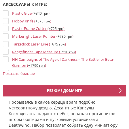
АКСЕССУАРЫ К ИГРЕ:
Plastic Glue (
)
+340 грн
Hobby Knife (
)
+575 грн
Plastic Frame Cutter (
)
+725 грн
Markerlight Laser Pointer (
)
+730 грн
Targetlock Laser Line (
)
+675 грн
Rangefinder Tape Measure (
)
+510 грн
HH Campaigns of The Age of Darkness – The Battle for Beta-
Garmon (
)
+1790 грн
HH Age of Darkness Rulebook (3rd ed) (
)
+2525 грн
Показать больше
HH Liber Astartes - Loyalist Legiones Astartes Army Book (3rd ed)
(
)
+2525 грн
РЕЗЮМЕ ДОМА ИГР
HH Liber Hereticus - Traitor Legiones Astartes Army Book (3rd ed)
(
)
+2525 грн
Прорываясь в самое сердце врага подобно
метеоритному дождю, Десантные Капсулы
Age of Darkness Markers and Tokens (
)
+860 грн
Космодесанта падают с небес, поражая противников
Age of Darkness Dice Set (
)
+1695 грн
шторм-болтерами и пусковыми установками
Deathwind. Набор позволяет собрать одну миниатюру