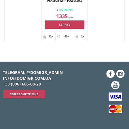
PRAETOR WITH POWER AXE
В НАЛИЧИИ
1335
грн
КУПИТЬ
+
12+
60+
2+
TELEGRAM: @DOMIGR_ADMIN
INFO@DOMIGR.COM.UA
+38
(096) 606-08-28
ПЕРЕЗВОНИТЕ МНЕ