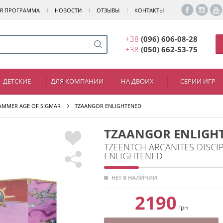
Я ПРОГРАММА
НОВОСТИ
ОТЗЫВЫ
КОНТАКТЫ
+38
(096) 606-08-28
+38
(050) 662-53-75
ДЕТСКИЕ
ДЛЯ КОМПАНИИ
НА ДВОИХ
СЕРИИ ИГР
MMER AGE OF SIGMAR
TZAANGOR ENLIGHTENED
TZAANGOR ENLIGH
TZEENTCH ARCANITES DISCI
ENLIGHTENED
НЕТ В НАЛИЧИИ
2190
грн