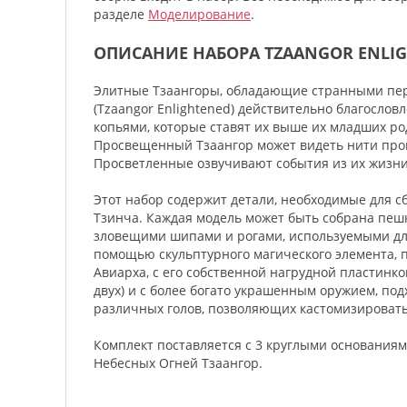
разделе
Моделирование
.
ОПИСАНИЕ НАБОРА TZAANGOR ENLI
Элитные Тзаангоры, обладающие странными пе
(Tzaangor Enlightened) действительно благосло
копьями, которые ставят их выше их младших ро
Просвещенный Тзаангор может видеть нити прошл
Просветленные озвучивают события из их жизни,
Этот набор содержит детали, необходимые для 
Тзинча. Каждая модель может быть собрана пеш
зловещими шипами и рогами, используемыми для 
помощью скульптурного магического элемента, 
Авиарха, с его собственной нагрудной пластинк
двух) и с более богато украшенным оружием, под
различных голов, позволяющих кастомизироват
Комплект поставляется с 3 круглыми основаниям
Небесных Огней Тзаангор.