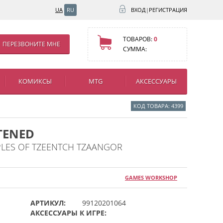
UA
RU
ВХОД
|
РЕГИСТРАЦИЯ
ТОВАРОВ:
0
ПЕРЕЗВОНИТЕ МНЕ
СУММА:
КОМИКСЫ
MTG
АКСЕССУАРЫ
КОД ТОВАРА: 4399
TENED
PLES OF TZEENTCH TZAANGOR
GAMES WORKSHOP
АРТИКУЛ:
99120201064
АКСЕССУАРЫ К ИГРЕ: