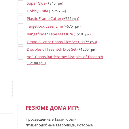
Super Glue (
)
+340 грн
Hobby Knife (
)
+575 грн
Plastic Frame Cutter (
)
+725 грн
Targetlock Laser Line (
)
+675 грн
Rangefinder Tape Measure (
)
+510 грн
Grand Alliance Chaos Dice Set (
)
+1175 грн
Disciples of Tzeentch Dice Set (
)
+1200 грн
AoS: Chaos Battletome: Disciples of Tzeentch
(
)
+2180 грн
РЕЗЮМЕ ДОМА ИГР:
Просвещенные Тзаангоры -
птицеподобные зверолюди, которые