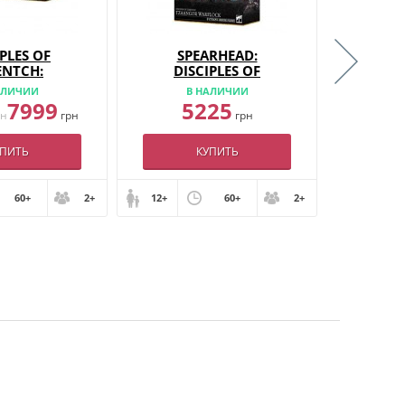
PLES OF
SPEARHEAD:
ARG
ENTCH:
DISCIPLES OF
EFORCE –
TZEENTCH –
АЛИЧИИ
В НАЛИЧИИ
В
PFLAME
TZAANGOR
7999
5225
2
ALCADE
рн
грн
WARFLOCK
грн
УПИТЬ
КУПИТЬ
60+
2+
12+
60+
2+
12+