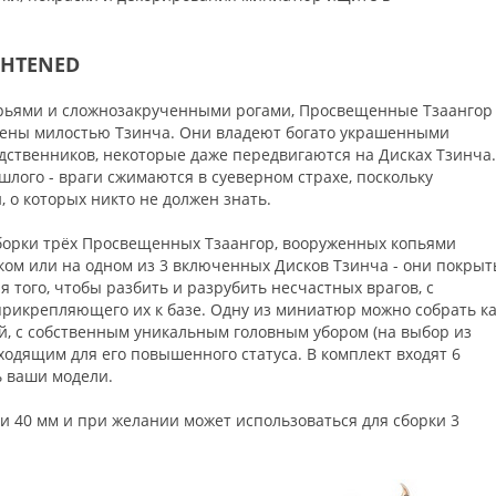
GHTENED
рьями и сложнозакрученными рогами, Просвещенные Тзаангор
влены милостью Тзинча. Они владеют богато украшенными
дственников, некоторые даже передвигаются на Дисках Тзинча.
ого - враги сжимаются в суеверном страхе, поскольку
 о которых никто не должен знать.
сборки трёх Просвещенных Тзаангор, вооруженных копьями
ком или на одном из 3 включенных Дисков Тзинча - они покры
того, чтобы разбить и разрубить несчастных врагов, с
прикрепляющего их к базе. Одну из миниатюр можно собрать к
ой, с собственным уникальным головным убором (на выбор из
ходящим для его повышенного статуса. В комплект входят 6
ь ваши модели.
и 40 мм и при желании может использоваться для сборки 3