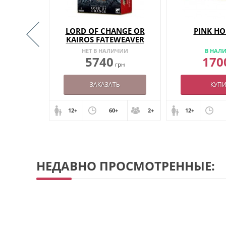
 OF
LORD OF CHANGE OR
PINK H
CH
KAIROS FATEWEAVER
ИИ
НЕТ В НАЛИЧИИ
В НАЛ
5740
170
грн
грн
ЗАКАЗАТЬ
КУПИ
+
2+
12+
60+
2+
12+
НЕДАВНО ПРОСМОТРЕННЫЕ: