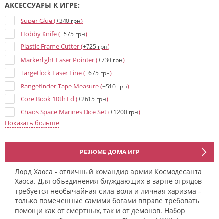
АКСЕССУАРЫ К ИГРЕ:
Super Glue (
)
+340 грн
Hobby Knife (
)
+575 грн
Plastic Frame Cutter (
)
+725 грн
Markerlight Laser Pointer (
)
+730 грн
Targetlock Laser Line (
)
+675 грн
Rangefinder Tape Measure (
)
+510 грн
Core Book 10th Ed (
)
+2615 грн
Chaos Space Marines Dice Set (
)
+1200 грн
Показать больше
Codex: Chaos Space Marines - 10th Ed (
)
+2340 грн
Chaos Space Marines - Datacards 10th ed (
)
+1235 грн
Chaos Star - Печать чистоты (велкро) (
)
+400 грн
РЕЗЮМЕ ДОМА ИГР
Khorne Transparent Dice - 16 mm (
)
+35 грн
Лорд Хаоса - отличный командир армии Космодесанта
Chaos Star Blue Dice - 16 mm (
)
+35 грн
Хаоса. Для объединения блуждающих в варпе отрядов
Chaos Star Brown Dice - 16 mm (
)
требуется необычайная сила воли и личная харизма –
+35 грн
только помеченные самими богами вправе требовать
Chaos Snake Dice - 16 mm (
)
+35 грн
помощи как от смертных, так и от демонов. Набор
Alpha Legion Dice - 16 mm (
)
+35 грн