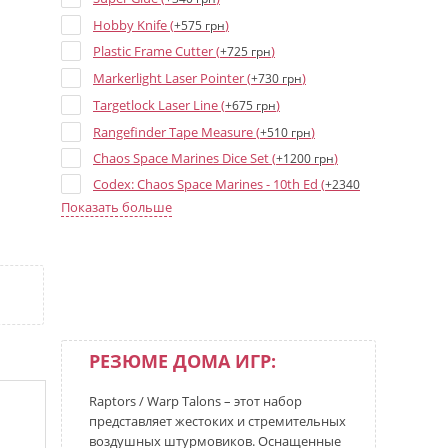
Hobby Knife (
)
+575 грн
Plastic Frame Cutter (
)
+725 грн
Markerlight Laser Pointer (
)
+730 грн
Targetlock Laser Line (
)
+675 грн
Rangefinder Tape Measure (
)
+510 грн
Chaos Space Marines Dice Set (
)
+1200 грн
Codex: Chaos Space Marines - 10th Ed (
+2340
)
грн
Показать больше
Chaos Space Marines - Datacards 10th ed
(
)
+1235 грн
Chaos Star - Печать чистоты (велкро) (
+400
)
грн
Khorne Transparent Dice - 16 mm (
)
+35 грн
Chaos Star Blue Dice - 16 mm (
)
+35 грн
РЕЗЮМЕ ДОМА ИГР:
Chaos Star Brown Dice - 16 mm (
)
+35 грн
Raptors / Warp Talons – этот набор
Chaos Snake Dice - 16 mm (
)
+35 грн
представляет жестоких и стремительных
Alpha Legion Dice - 16 mm (
)
+35 грн
воздушных штурмовиков. Оснащенные