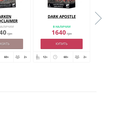
ARKEN
DARK APOSTLE
CH
CLAIMER
 НАЛИЧИИ
В НАЛИЧИИ
НЕТ
40
1640
2
грн
грн
КАЗАТЬ
КУПИТЬ
60+
2+
12+
60+
2+
12+