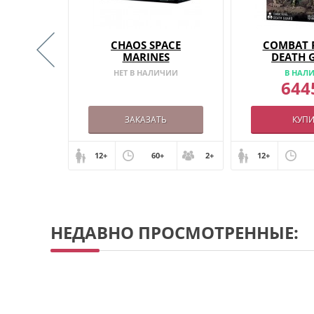
ASTMEN
CHAOS SPACE
COMBAT 
MARINES
DEATH 
08.2026
НЕТ В НАЛИЧИИ
В НАЛ
644
грн
АЗ
ЗАКАЗАТЬ
КУПИ
+
2+
12+
60+
2+
12+
НЕДАВНО ПРОСМОТРЕННЫЕ: