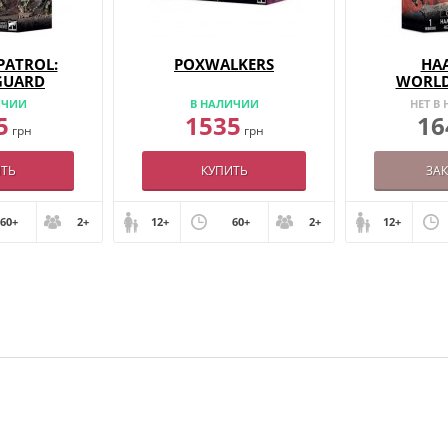
PATROL:
POXWALKERS
HA
GUARD
WORLD
ИЧИИ
В НАЛИЧИИ
НЕТ В
5
1535
16
грн
грн
ТЬ
КУПИТЬ
ЗА
60+
2+
12+
60+
2+
12+