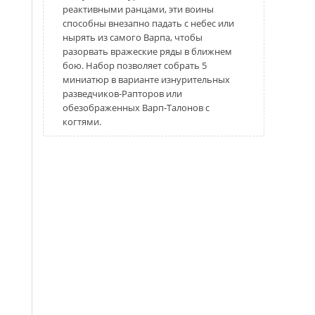
Night Lords Dice - 16 mm (
)
+35 грн
реактивными ранцами, эти воины
способны внезапно падать с небес или
Chaos Knights - Datacards 10th ed (
)
+920 грн
нырять из самого Варпа, чтобы
World Eaters White Dice - 15 mm (
)
+35 грн
разорвать вражеские ряды в ближнем
World Eaters Red Dice - 15 mm (
)
бою. Набор позволяет собрать 5
+35 грн
миниатюр в варианте изнурительных
Khorne Opaque Dice - 16 mm (
)
+35 грн
разведчиков-Рапторов или
обезображенных Варп-Талонов с
когтями.