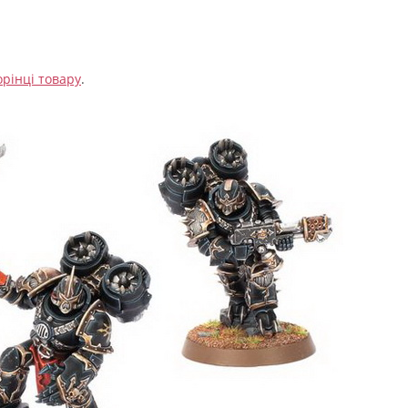
орінці товару
.