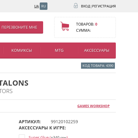
UA
RU
ВХОД
|
РЕГИСТРАЦИЯ
ТОВАРОВ:
0
ПЕРЕЗВОНИТЕ МНЕ
СУММА:
КОМИКСЫ
MTG
АКСЕССУАРЫ
КОД ТОВАРА: 4390
 TALONS
TORS
GAMES WORKSHOP
АРТИКУЛ:
99120102259
АКСЕССУАРЫ К ИГРЕ:
Super Glue (
)
+340 грн