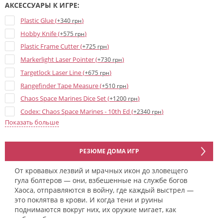
АКСЕССУАРЫ К ИГРЕ:
Plastic Glue (
)
+340 грн
Hobby Knife (
)
+575 грн
Plastic Frame Cutter (
)
+725 грн
Markerlight Laser Pointer (
)
+730 грн
Targetlock Laser Line (
)
+675 грн
Rangefinder Tape Measure (
)
+510 грн
Chaos Space Marines Dice Set (
)
+1200 грн
Codex: Chaos Space Marines - 10th Ed (
)
+2340 грн
Показать больше
Chaos Space Marines - Datacards 10th ed (
)
+1235 грн
Chaos Star - Печать чистоты (велкро) (
)
+400 грн
Khorne Transparent Dice - 16 mm (
)
+35 грн
РЕЗЮМЕ ДОМА ИГР
Chaos Star Blue Dice - 16 mm (
)
+35 грн
От кровавых лезвий и мрачных икон до зловещего
Chaos Star Brown Dice - 16 mm (
)
+35 грн
гула болтеров — они, взбешенные на службе богов
Chaos Snake Dice - 16 mm (
)
Хаоса, отправляются в войну, где каждый выстрел —
+35 грн
это поклятва в крови. И когда тени и руины
Alpha Legion Dice - 16 mm (
)
+35 грн
поднимаются вокруг них, их оружие мигает, как
Night Lords Dice - 16 mm (
)
+35 грн