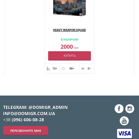
HEAVY WEAPON SQUAD
В НАЛИЧИИ
2000
грн
КУПИТЬ
+
12+
60+
2+
TELEGRAM: @DOMIGR_ADMIN
INFO@DOMIGR.COM.UA
+38
(096) 606-08-28
ПЕРЕЗВОНИТЕ МНЕ