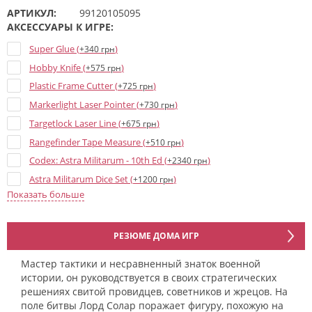
АРТИКУЛ:
99120105095
АКСЕССУАРЫ К ИГРЕ:
Super Glue (
)
+340 грн
Hobby Knife (
)
+575 грн
Plastic Frame Cutter (
)
+725 грн
Markerlight Laser Pointer (
)
+730 грн
Targetlock Laser Line (
)
+675 грн
Rangefinder Tape Measure (
)
+510 грн
Codex: Astra Militarum - 10th Ed (
)
+2340 грн
Astra Militarum Dice Set (
)
+1200 грн
Показать больше
Cadian Upgrades (
)
+1415 грн
Astra Militarum - Datacards 10th ed (
)
+1235 грн
Книга Leontus: Lord Solar (HB) (
)
+860 грн
РЕЗЮМЕ ДОМА ИГР
Astra Militarum Dice - 15 mm (
)
+40 грн
Мастер тактики и несравненный знаток военной
истории, он руководствуется в своих стратегических
решениях свитой провидцев, советников и жрецов. На
поле битвы Лорд Солар поражает фигуру, похожую на