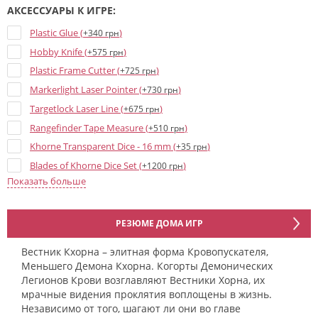
АКСЕССУАРЫ К ИГРЕ:
Plastic Glue (
)
+340 грн
Hobby Knife (
)
+575 грн
Plastic Frame Cutter (
)
+725 грн
Markerlight Laser Pointer (
)
+730 грн
Targetlock Laser Line (
)
+675 грн
Rangefinder Tape Measure (
)
+510 грн
Khorne Transparent Dice - 16 mm (
)
+35 грн
Blades of Khorne Dice Set (
)
+1200 грн
Показать больше
Khorne Opaque Dice - 16 mm (
)
+35 грн
РЕЗЮМЕ ДОМА ИГР
Вестник Кхорна – элитная форма Кровопускателя,
Меньшего Демона Кхорна. Когорты Демонических
Легионов Крови возглавляют Вестники Хорна, их
мрачные видения проклятия воплощены в жизнь.
Независимо от того, шагают ли они во главе