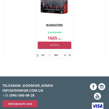
BLOODLETTERS
В НАЛИЧИИ
1665
грн
КУПИТЬ
+
12+
60+
2+
TELEGRAM: @DOMIGR_ADMIN
INFO@DOMIGR.COM.UA
+38
(096) 606-08-28
ПЕРЕЗВОНИТЕ МНЕ