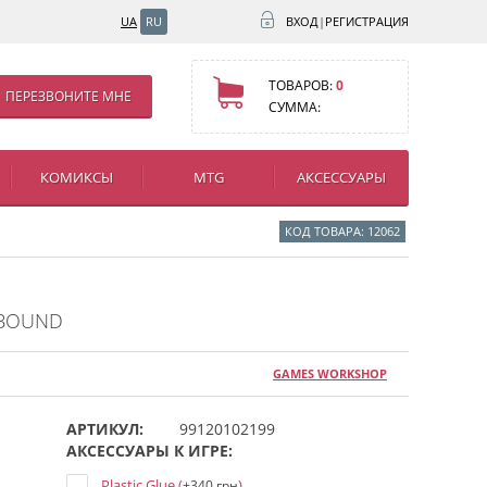
UA
RU
ВХОД
|
РЕГИСТРАЦИЯ
ТОВАРОВ:
0
ПЕРЕЗВОНИТЕ МНЕ
СУММА:
КОМИКСЫ
MTG
АКСЕССУАРЫ
КОД ТОВАРА: 12062
RBOUND
GAMES WORKSHOP
АРТИКУЛ:
99120102199
АКСЕССУАРЫ К ИГРЕ:
Plastic Glue (
)
+340 грн