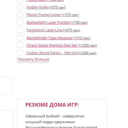
Hobby Knife (
)
+575 грн
Plastic Frame Cutter (
)
+725 грн
Markerlight Laser Pointer (
)
+730 грн
Targetlock Laser Line (
)
+675 грн
Rangefinder Tape Measure (
)
+510 грн
Chaos Space Marines Dice Set (
)
+1200 грн
Codex: World Eaters - 10th Ed (
)
+2340 грн
Показать больше
World Eaters - Datacards 10th ed (
)
+1235 грн
World Eaters Dice Set (
)
+1200 грн
Khorne - Печать чистоты (велкро) (
)
+400 грн
Khorne Transparent Dice - 16 mm (
)
+35 грн
Chaos Star Blue Dice - 16 mm (
)
+35 грн
Chaos Star Brown Dice - 16 mm (
)
+35 грн
РЕЗЮМЕ ДОМА ИГР:
World Eaters White Dice - 15 mm (
)
+35 грн
World Eaters Red Dice - 15 mm (
)
+35 грн
Связанный Бойней – невероятно
Khorne Opaque Dice - 16 mm (
)
мощный лидер одержимых
+35 грн
Восьмисвязанных воинов Пожирателей