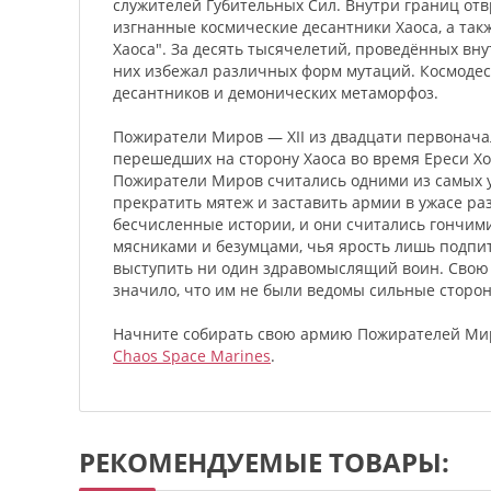
служителей Губительных Сил. Внутри границ отвр
изгнанные космические десантники Хаоса, а так
Хаоса". За десять тысячелетий, проведённых вн
них избежал различных форм мутаций. Космоде
десантников и демонических метаморфоз.
Пожиратели Миров — XII из двадцати первоначал
перешедших на сторону Хаоса во время Ереси Хо
Пожиратели Миров считались одними из самых у
прекратить мятеж и заставить армии в ужасе ра
бесчисленные истории, и они считались гончими
мясниками и безумцами, чья ярость лишь подпи
выступить ни один здравомыслящий воин. Свою р
значило, что им не были ведомы сильные сторон
Начните собирать свою армию Пожирателей Мир
Chaos Space Marines
.
РЕКОМЕНДУЕМЫЕ ТОВАРЫ: