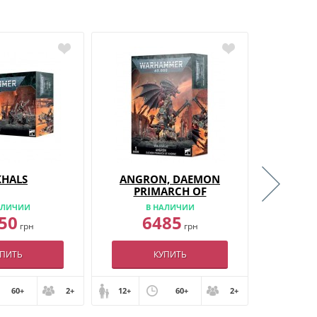
KHALS
ANGRON, DAEMON
COMB
PRIMARCH OF
WOR
KHORNE
АЛИЧИИ
В НАЛИЧИИ
В
50
6485
6
грн
грн
УПИТЬ
КУПИТЬ
60+
2+
12+
60+
2+
12+