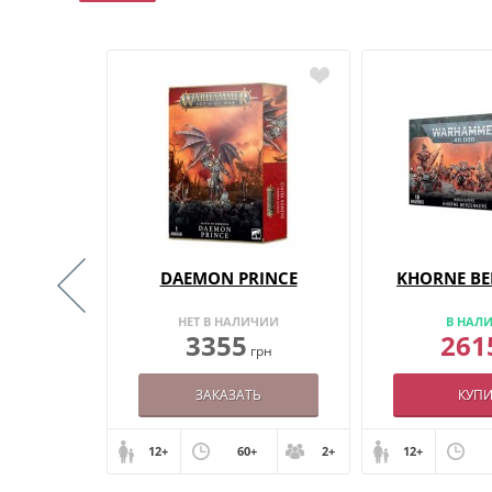
UNDS
DAEMON PRINCE
KHORNE BE
ИИ
НЕТ В НАЛИЧИИ
В НАЛ
3355
261
грн
грн
ЗАКАЗАТЬ
КУПИ
+
2+
12+
60+
2+
12+