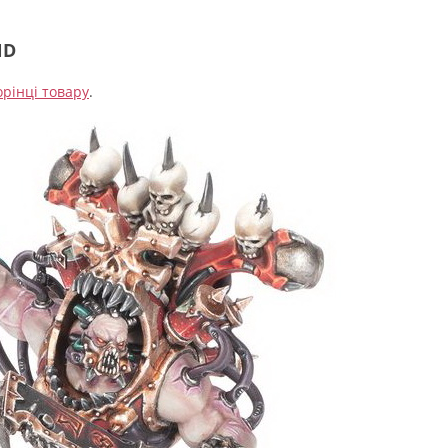
ND
орінці товару
.