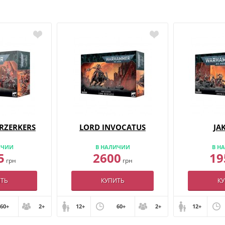
RZERKERS
LORD INVOCATUS
JA
ИЧИИ
В НАЛИЧИИ
В Н
5
2600
19
грн
грн
ТЬ
КУПИТЬ
К
60+
2+
12+
60+
2+
12+