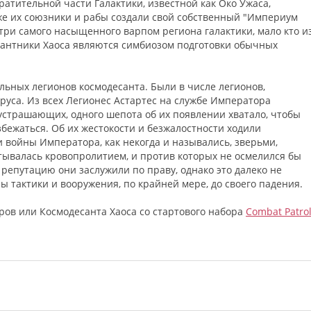
атительной части Галактики, известной как Око Ужаса,
же их союзники и рабы создали свой собственный "Империум
утри самого насыщенного варпом региона галактики, мало кто и
сантники Хаоса являются симбиозом подготовки обычных
ьных легионов космодесанта. Были в числе легионов,
руса. Из всех Легионес Астартес на службе Императора
страшающих, одного шепота об их появлении хватало, чтобы
збежаться. Об их жестокости и безжалостности ходили
 войны Императора, как некогда и назывались, зверьми,
тывалась кровопролитием, и против которых не осмелился бы
епутацию они заслужили по праву, однако это далеко не
ы тактики и вооружения, по крайней мере, до своего падения.
ов или Космодесанта Хаоса со стартового набора
Combat Patrol