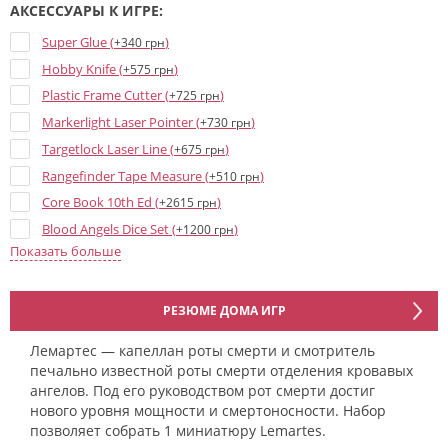
АКСЕССУАРЫ К ИГРЕ:
Super Glue (
)
+340 грн
Hobby Knife (
)
+575 грн
Plastic Frame Cutter (
)
+725 грн
Markerlight Laser Pointer (
)
+730 грн
Targetlock Laser Line (
)
+675 грн
Rangefinder Tape Measure (
)
+510 грн
Core Book 10th Ed (
)
+2615 грн
Blood Angels Dice Set (
)
+1200 грн
Показать больше
Codex: Space Marines - 10th Ed (
)
+2340 грн
Blood Angels - Печать чистоты (велкро) (
)
+500 грн
Blood Angels Dice - 15 mm (
)
+35 грн
РЕЗЮМЕ ДОМА ИГР
Blood Angels: Upgrades And Transfers (
)
+1415 грн
Лемартес — капеллан роты смерти и смотритель
Blood Angels - Datacards 10th ed (
)
+1180 грн
печально известной роты смерти отделения кровавых
Blood Angels Red Dice - 15 mm (
)
ангелов. Под его руководством рот смерти достиг
+35 грн
нового уровня мощности и смертоносности. Набор
Blood Angels Blue Dice - 16 mm (
)
+35 грн
позволяет собрать 1 миниатюру Lemartes.
WH40K Core Rules (11th Ed) (
)
+920 грн