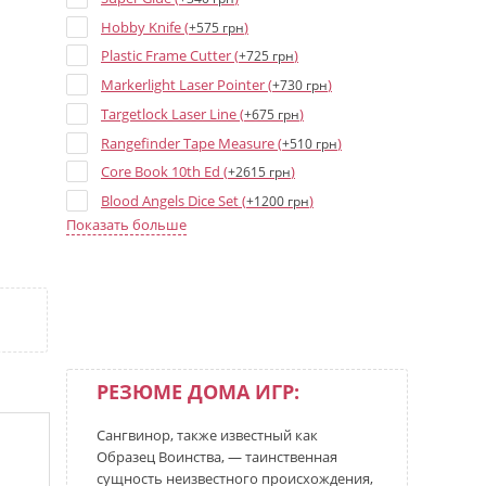
Hobby Knife (
)
+575 грн
Plastic Frame Cutter (
)
+725 грн
Markerlight Laser Pointer (
)
+730 грн
Targetlock Laser Line (
)
+675 грн
Rangefinder Tape Measure (
)
+510 грн
Core Book 10th Ed (
)
+2615 грн
Blood Angels Dice Set (
)
+1200 грн
Показать больше
Codex: Space Marines - 10th Ed (
)
+2340 грн
Blood Angels - Печать чистоты (велкро) (
+500
)
грн
Blood Angels Dice - 15 mm (
)
+35 грн
Blood Angels: Upgrades And Transfers (
+1415
)
грн
РЕЗЮМЕ ДОМА ИГР:
Blood Angels - Datacards 10th ed (
)
+1180 грн
Blood Angels Red Dice - 15 mm (
)
+35 грн
Сангвинор, также известный как
Blood Angels Blue Dice - 16 mm (
)
+35 грн
Образец Воинства, — таинственная
WH40K Core Rules (11th Ed) (
)
+920 грн
сущность неизвестного происхождения,