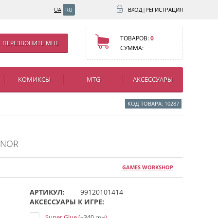
UA
RU
ВХОД
|
РЕГИСТРАЦИЯ
ТОВАРОВ:
0
ПЕРЕЗВОНИТЕ МНЕ
СУММА:
КОМИКСЫ
MTG
АКСЕССУАРЫ
КОД ТОВАРА: 10287
INOR
GAMES WORKSHOP
АРТИКУЛ:
99120101414
АКСЕССУАРЫ К ИГРЕ:
Super Glue (
)
+340 грн