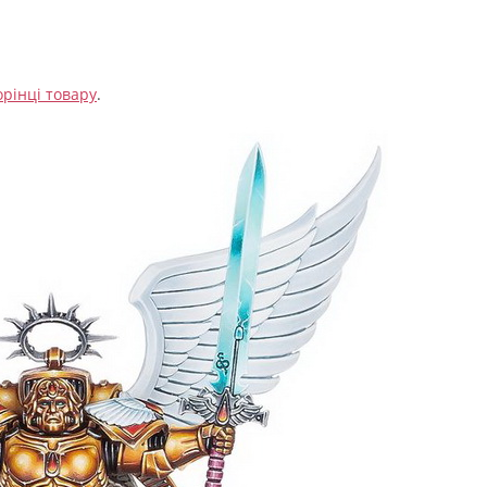
орінці товару
.