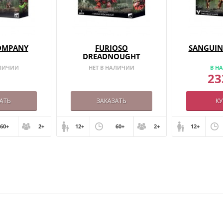
OMPANY
FURIOSO
SANGUIN
DREADNOUGHT
АЛИЧИИ
НЕТ В НАЛИЧИИ
В Н
23
АТЬ
ЗАКАЗАТЬ
К
60+
2+
12+
60+
2+
12+