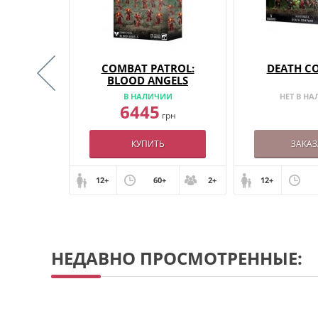
E GRIM
COMBAT PATROL:
DEATH C
BLOOD ANGELS
ИИ
В НАЛИЧИИ
НЕТ В Н
6445
грн
грн
КУПИТЬ
ЗАКАЗ
+
2+
12+
60+
2+
12+
НЕДАВНО ПРОСМОТРЕННЫЕ: