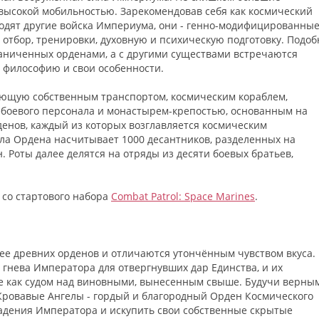
 высокой мобильностью. Зарекомендовав себя как космический
сходят другие войска Империума, они - генно-модифицированны
 отбор, тренировки, духовную и психическую подготовку. Подоб
раниченных орденами, а с другими существами встречаются
 философию и свои особенности.
ающую собственным транспортом, космическим кораблем,
ебоевого персонала и монастырем-крепостью, основанным на
денов, каждый из которых возглавляется космическим
ила Ордена насчитывает 1000 десантников, разделенных на
н. Роты далее делятся на отряды из десяти боевых братьев,
 со стартового набора
Combat Patrol: Space Marines
.
лее древних орденов и отличаются утончённым чувством вкуса.
гнева Императора для отвергнувших дар Единства, и их
е как судом над виновными, вынесенным свыше. Будучи верны
Кровавые Ангелы - гордый и благородный Орден Космического
ладения Императора и искупить свои собственные скрытые