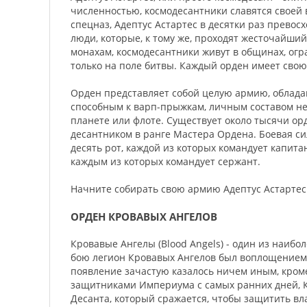
численностью, космодесантники славятся своей
спецназ, Адептус Астартес в десятки раз прево
люди, которые, к тому же, проходят жесточайший
монахам, космодесантники живут в общинах, ог
только на поле битвы. Каждый орден имеет свою
Орден представляет собой целую армию, облад
способным к варп-прыжкам, личным составом н
планете или флоте. Существует около тысячи ор
десантником в ранге Мастера Ордена. Боевая с
десять рот, каждой из которых командует капита
каждым из которых командует сержант.
Начните собирать свою армию Адептус Астартес
ОРДЕН КРОВАВЫХ АНГЕЛОВ
Кровавые Ангелы (Blood Angels) - один из наибо
бою легион Кровавых Ангелов был воплощением 
появление зачастую казалось ничем иным, кром
защитниками Империума с самых ранних дней, 
Десанта, который сражается, чтобы защитить в