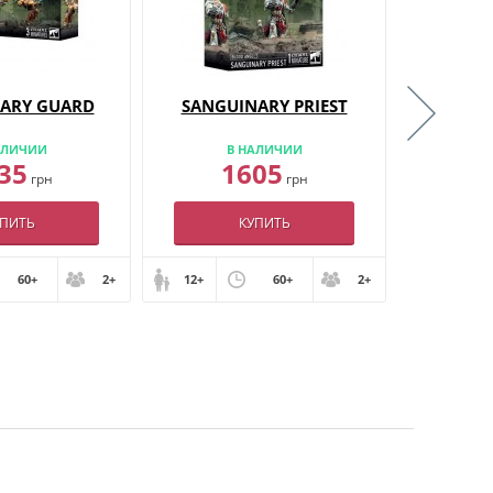
ARY GUARD
SANGUINARY PRIEST
COMMA
АЛИЧИИ
В НАЛИЧИИ
В
35
1605
1
грн
грн
УПИТЬ
КУПИТЬ
60+
2+
12+
60+
2+
12+