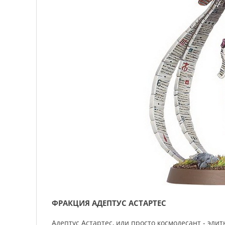
ФРАКЦИЯ АДЕПТУС АСТАРТЕС
Адептус Астартес, или просто космодесант - эл