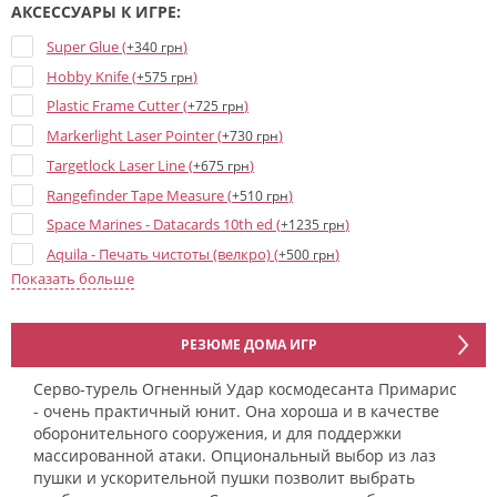
АКСЕССУАРЫ К ИГРЕ:
Super Glue (
)
+340 грн
Hobby Knife (
)
+575 грн
Plastic Frame Cutter (
)
+725 грн
Markerlight Laser Pointer (
)
+730 грн
Targetlock Laser Line (
)
+675 грн
Rangefinder Tape Measure (
)
+510 грн
Space Marines - Datacards 10th ed (
)
+1235 грн
Aquila - Печать чистоты (велкро) (
)
+500 грн
Показать больше
Брелок «Space Marine MKVII Helmet Gold» (
)
+570 грн
Брелок «Space Marine MKVII Helmet Blood Angels» (
)
+570 грн
Брелок «Space Marine Primaris Helmet Metal» (
)
+570 грн
РЕЗЮМЕ ДОМА ИГР
Брелок «Custodian Shoulder Plate» (
)
+440 грн
Серво-турель Огненный Удар космодесанта Примарис
Брелок «Space Marine MKVII Helmet Ultramarines» (
)
+495 грн
- очень практичный юнит. Она хороша и в качестве
оборонительного сооружения, и для поддержки
массированной атаки. Опциональный выбор из лаз
пушки и ускорительной пушки позволит выбрать