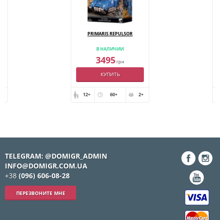
E
PRIMARIS REPULSOR
В НАЛИЧИИ
3495
грн
КУПИТЬ
+
12+
60+
2+
TELEGRAM: @DOMIGR_ADMIN
INFO@DOMIGR.COM.UA
+38
(096) 606-08-28
ПЕРЕЗВОНИТЕ МНЕ