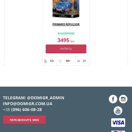
E
PRIMARIS REPULSOR
В НАЛИЧИИ
3495
грн
КУПИТЬ
+
12+
60+
2+
TELEGRAM: @DOMIGR_ADMIN
INFO@DOMIGR.COM.UA
+38
(096) 606-08-28
ПЕРЕЗВОНИТЕ МНЕ