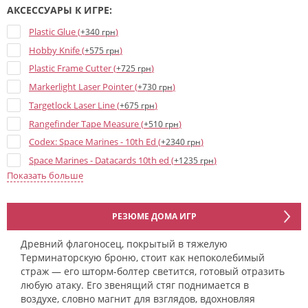
АКСЕССУАРЫ К ИГРЕ:
Plastic Glue (
)
+340 грн
Hobby Knife (
)
+575 грн
Plastic Frame Cutter (
)
+725 грн
Markerlight Laser Pointer (
)
+730 грн
Targetlock Laser Line (
)
+675 грн
Rangefinder Tape Measure (
)
+510 грн
Codex: Space Marines - 10th Ed (
)
+2340 грн
Space Marines - Datacards 10th ed (
)
+1235 грн
Показать больше
Aquila - Печать чистоты (велкро) (
)
+500 грн
Брелок «Space Marine MKVII Helmet Gold» (
)
+570 грн
Брелок «Space Marine MKVII Helmet Blood Angels» (
)
+570 грн
РЕЗЮМЕ ДОМА ИГР
Брелок «Space Marine Primaris Helmet Metal» (
)
+570 грн
Древний флагоносец, покрытый в тяжелую
Брелок «Custodian Shoulder Plate» (
)
+440 грн
Терминаторскую броню, стоит как непоколебимый
Брелок «Space Marine MKVII Helmet Ultramarines» (
)
страж — его шторм-болтер светится, готовый отразить
+495 грн
любую атаку. Его звенящий стяг поднимается в
воздухе, словно магнит для взглядов, вдохновляя