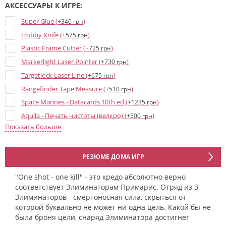
АКСЕССУАРЫ К ИГРЕ:
Super Glue (
)
+340 грн
Hobby Knife (
)
+575 грн
Plastic Frame Cutter (
)
+725 грн
Markerlight Laser Pointer (
)
+730 грн
Targetlock Laser Line (
)
+675 грн
Rangefinder Tape Measure (
)
+510 грн
Space Marines - Datacards 10th ed (
)
+1235 грн
Aquila - Печать чистоты (велкро) (
)
+500 грн
Показать больше
Брелок «Space Marine MKVII Helmet Gold» (
)
+570 грн
Брелок «Space Marine MKVII Helmet Blood Angels» (
)
+570 грн
Брелок «Space Marine Primaris Helmet Metal» (
)
+570 грн
РЕЗЮМЕ ДОМА ИГР
Брелок «Custodian Shoulder Plate» (
)
+440 грн
"One shot - one kill" - это кредо абсолютно верно
Брелок «Space Marine MKVII Helmet Ultramarines» (
)
+495 грн
соответствует Элиминаторам Примарис. Отряд из 3
Элиминаторов - смертоносная сила, скрыться от
которой буквально не может ни одна цель. Какой бы не
была броня цели, снаряд Элиминатора достигнет