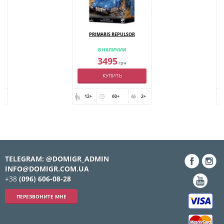
E
PRIMARIS REPULSOR
В НАЛИЧИИ
3495
грн
КУПИТЬ
+
12+
60+
2+
TELEGRAM: @DOMIGR_ADMIN
INFO@DOMIGR.COM.UA
+38
(096) 606-08-28
ПЕРЕЗВОНИТЕ МНЕ