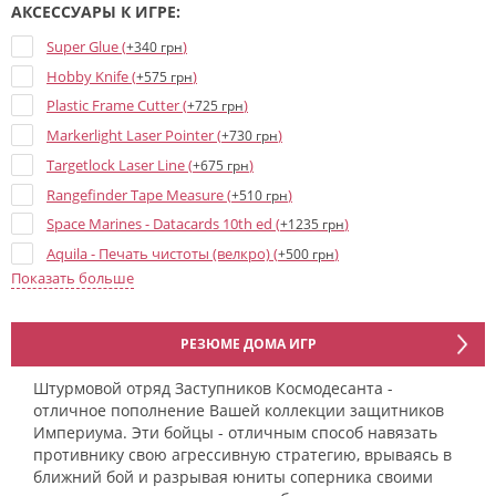
АКСЕССУАРЫ К ИГРЕ:
Super Glue (
)
+340 грн
Hobby Knife (
)
+575 грн
Plastic Frame Cutter (
)
+725 грн
Markerlight Laser Pointer (
)
+730 грн
Targetlock Laser Line (
)
+675 грн
Rangefinder Tape Measure (
)
+510 грн
Space Marines - Datacards 10th ed (
)
+1235 грн
Aquila - Печать чистоты (велкро) (
)
+500 грн
Показать больше
Ultramarines Upgrades (
)
+620 грн
Брелок «Space Marine MKVII Helmet Gold» (
)
+570 грн
Брелок «Space Marine MKVII Helmet Blood Angels» (
)
+570 грн
РЕЗЮМЕ ДОМА ИГР
Брелок «Space Marine Primaris Helmet Metal» (
)
+570 грн
Штурмовой отряд Заступников Космодесанта -
Брелок «Custodian Shoulder Plate» (
)
+440 грн
отличное пополнение Вашей коллекции защитников
Ultramarines Upgrades and transfers (
)
Империума. Эти бойцы - отличным способ навязать
+1415 грн
противнику свою агрессивную стратегию, врываясь в
Брелок «Space Marine MKVII Helmet Ultramarines» (
)
+495 грн
ближний бой и разрывая юниты соперника своими