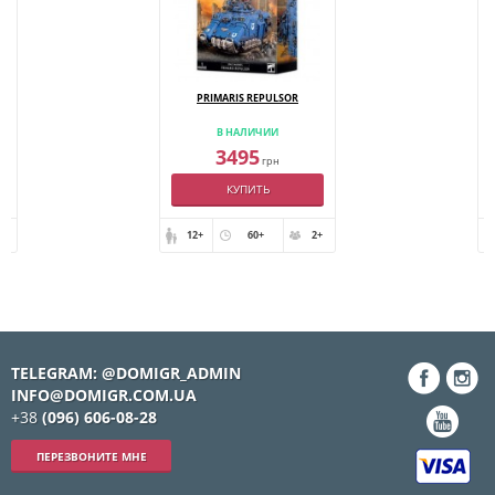
E
PRIMARIS REPULSOR
В НАЛИЧИИ
3495
грн
КУПИТЬ
+
12+
60+
2+
TELEGRAM: @DOMIGR_ADMIN
INFO@DOMIGR.COM.UA
+38
(096) 606-08-28
ПЕРЕЗВОНИТЕ МНЕ