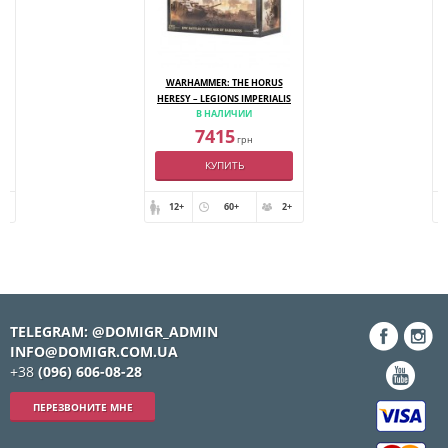
WARHAMMER: THE HORUS
HERESY – LEGIONS IMPERIALIS
В НАЛИЧИИ
7415
грн
КУПИТЬ
+
12+
60+
2+
TELEGRAM: @DOMIGR_ADMIN
INFO@DOMIGR.COM.UA
+38
(096) 606-08-28
ПЕРЕЗВОНИТЕ МНЕ