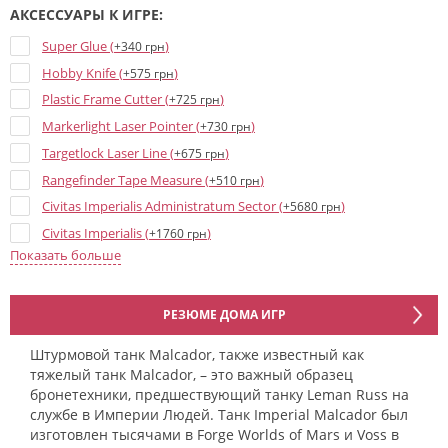
АКСЕССУАРЫ К ИГРЕ:
Super Glue (
)
+340 грн
Hobby Knife (
)
+575 грн
Plastic Frame Cutter (
)
+725 грн
Markerlight Laser Pointer (
)
+730 грн
Targetlock Laser Line (
)
+675 грн
Rangefinder Tape Measure (
)
+510 грн
Civitas Imperialis Administratum Sector (
)
+5680 грн
Civitas Imperialis (
)
+1760 грн
Показать больше
Civitas Imperialis Spires (
)
+1530 грн
The Devastation of Tallarn (Campaign book) (
)
+1750 грн
The Devastation of Tallarn (Army cards) (
)
+920 грн
РЕЗЮМЕ ДОМА ИГР
Manufactorum Imperialis Sector (
)
+6100 грн
Штурмовой танк Malcador, также известный как
Пособие "Liber Strategia" (
)
+2455 грн
тяжелый танк Malcador, – это важный образец
Order Tokens and Objective Markers (
)
бронетехники, предшествующий танку Leman Russ на
+1150 грн
службе в Империи Людей. Танк Imperial Malcador был
Legions Imperialis: Solar Auxilia – Combined Arms Battle Group
изготовлен тысячами в Forge Worlds of Mars и Voss в
(
)
+7415 грн