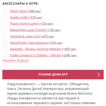
АКСЕССУАРЫ К ИГРЕ:
Plastic Glue (
)
+340 грн
Hobby Knife (
)
+575 грн
Plastic Frame Cutter (
)
+725 грн
Markerlight Laser Pointer (
)
+730 грн
Targetlock Laser Line (
)
+675 грн
Rangefinder Tape Measure (
)
+510 грн
Slaanesh - Печать чистоты (велкро) (
)
+400 грн
Codex: Emperor's Children - 10th Ed (
)
+2340 грн
Показать больше
Emperor's Children - Datacards 10th ed (
)
+1235 грн
Slaanesh Pearl Dice - 15 mm (
)
+35 грн
РЕЗЮМЕ ДОМА ИГР
Лорд Какофонист — Еретик Астартес, Обладатель
Хаоса Легиона Детей Императора, управляющий
хором шумовых космодесандтников (Noise Marines).
Лорды Какофонисты являются мастерами в
использовании звукового оружия, настолько ловкими,