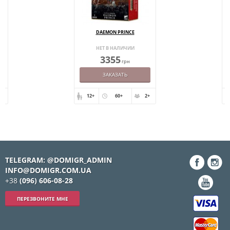
DAEMON PRINCE
НЕТ В НАЛИЧИИ
3355
грн
ЗАКАЗАТЬ
+
12+
60+
2+
TELEGRAM: @DOMIGR_ADMIN
INFO@DOMIGR.COM.UA
+38
(096) 606-08-28
ПЕРЕЗВОНИТЕ МНЕ