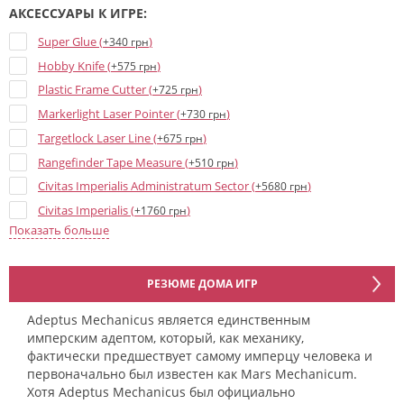
АКСЕССУАРЫ К ИГРЕ:
Super Glue (
)
+340 грн
Hobby Knife (
)
+575 грн
Plastic Frame Cutter (
)
+725 грн
Markerlight Laser Pointer (
)
+730 грн
Targetlock Laser Line (
)
+675 грн
Rangefinder Tape Measure (
)
+510 грн
Civitas Imperialis Administratum Sector (
)
+5680 грн
Civitas Imperialis (
)
+1760 грн
Показать больше
Civitas Imperialis Spires (
)
+1530 грн
Manufactorum Imperialis Sector (
)
+6100 грн
Mechanicum Army Cards (Army cards) (
)
+915 грн
РЕЗЮМЕ ДОМА ИГР
Adeptus Mechanicus является единственным
имперским адептом, который, как механику,
фактически предшествует самому имперцу человека и
первоначально был известен как Mars Mechanicum.
Хотя Adeptus Mechanicus был официально