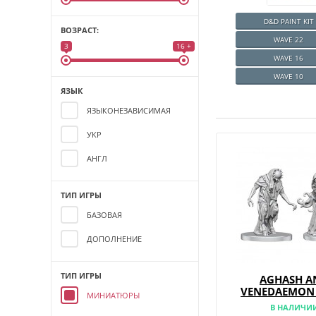
D&D PAINT KIT
ВОЗРАСТ:
WAVE 22
3
16 +
WAVE 16
WAVE 10
ЯЗЫК
ЯЗЫКОНЕЗАВИСИМАЯ
УКР
АНГЛ
ТИП ИГРЫ
БАЗОВАЯ
ДОПОЛНЕНИЕ
ТИП ИГРЫ
AGHASH A
VENEDAEMON 
МИНИАТЮРЫ
DAEMON)
В НАЛИЧИ
PATHFINDER