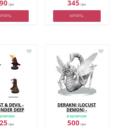
90
345
грн
грн
КУПИТЬ
КУПИТЬ
T & DEVIL -
DERAKNI (LOCUST
INDER DEEP
DEMON) -
S - W12
PATHFINDER DEEP
НАЛИЧИИ
В НАЛИЧИИ
CUTS - W27
25
500
грн
грн