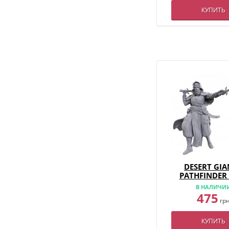
КУПИТЬ
DESERT GIA
PATHFINDER
CUTS - W
В НАЛИЧИ
475
гр
КУПИТЬ