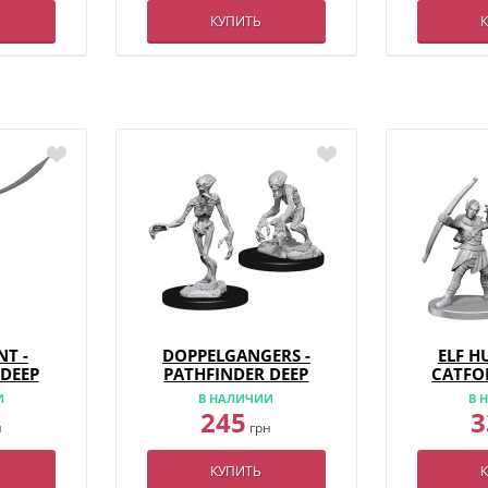
КУПИТЬ
NT -
DOPPELGANGERS -
ELF H
 DEEP
PATHFINDER DEEP
CATFOL
23
CUTS - W7
PATHF
И
В НАЛИЧИИ
В 
CUT
245
3
н
грн
КУПИТЬ