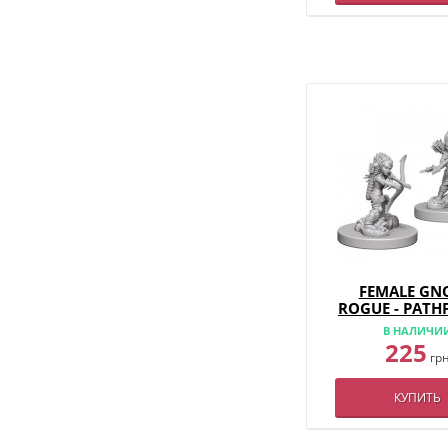
FEMALE GN
ROGUE - PATH
DEEP CUTS 
В НАЛИЧИ
225
гр
КУПИТЬ