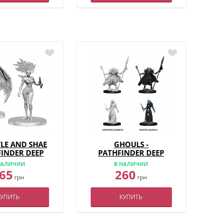
LE AND SHAE
GHOULS -
FINDER DEEP
PATHFINDER DEEP
S - W27
CUTS - W7
НАЛИЧИИ
В НАЛИЧИИ
65
260
грн
грн
КУПИТЬ
КУПИТЬ