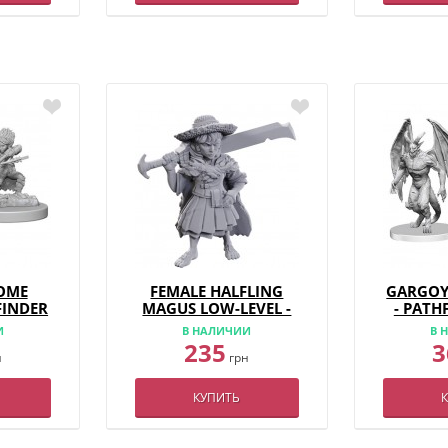
OME
FEMALE HALFLING
GARGOY
FINDER
MAGUS LOW-LEVEL -
- PATH
- W6
PATHFINDER DEEP
CUT
И
В НАЛИЧИИ
В 
CUTS - W23
235
3
н
грн
КУПИТЬ