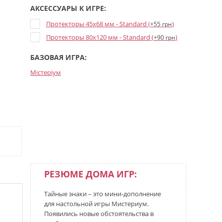
АКСЕССУАРЫ К ИГРЕ:
Протекторы 45x68 мм - Standard (
)
+55 грн
Протекторы 80x120 мм - Standard (
)
+90 грн
БАЗОВАЯ ИГРА:
Містеріум
РЕЗЮМЕ ДОМА ИГР:
Тайные знаки – это мини-дополнение
для настольной игры Мистериум.
Появились новые обстоятельства в