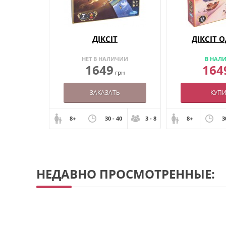
ДІКСІТ
ДІКСІТ 
НЕТ В НАЛИЧИИ
В НАЛ
1649
164
грн
ЗАКАЗАТЬ
КУПИ
8+
30 - 40
3 - 8
8+
3
НЕДАВНО ПРОСМОТРЕННЫЕ: