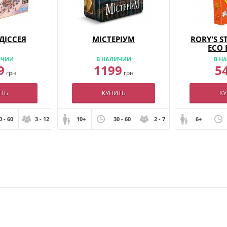
ОДІССЕЯ
МІСТЕРІУМ
RORY'S S
ECO 
ИЧИИ
В НАЛИЧИИ
В Н
9
1199
5
грн
грн
ТЬ
КУПИТЬ
К
0 - 60
3 - 12
10+
30 - 60
2 - 7
6+