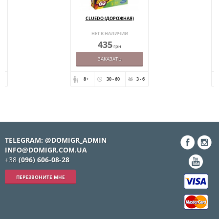
CLUEDO (ДОРОЖНАЯ)
НЕТ В НАЛИЧИИ
435
грн
ЗАКАЗАТЬ
- 6
8+
30 - 60
3 - 6
TELEGRAM: @DOMIGR_ADMIN
INFO@DOMIGR.COM.UA
+38
(096) 606-08-28
ПЕРЕЗВОНИТЕ МНЕ