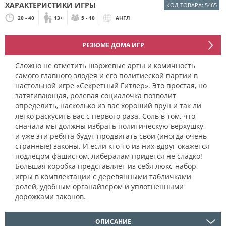
ХАРАКТЕРИСТИКИ ИГРЫ
КОД ТОВАРА: 5465
20 - 40
13+
5 - 10
АНГЛ
РЕЗЮМЕ ДОМА ИГР
Сложно не отметить шаржевые арты и комичность
самого главного злодея и его политиеской партии в
настольной игре «Секретный Гитлер». Это простая, но
затягивающая, ролевая социалочка позволит
определить, насколько из вас хороший врун и так ли
легко раскусить вас с первого раза. Соль в том, что
сначала мы должны избрать политическую верхушку,
и уже эти ребята будут продвигать свои (иногда очень
странные) законы. И если кто-то из них вдруг окажется
подлецом-фашистом, либералам придется не сладко!
Большая коробка представляет из себя люкс-набор
игры в комплектации с деревянными табличками
ролей, удобным органайзером и уплотненными
дорожками законов.
ОПИСАНИЕ