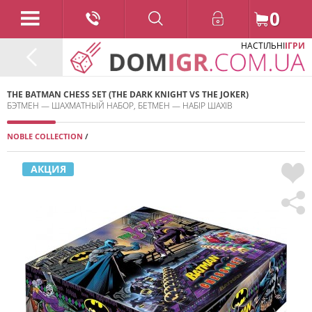
0
НАСТІЛЬНІ
ІГРИ
THE BATMAN CHESS SET (THE DARK KNIGHT VS THE JOKER)
БЭТМЕН — ШАХМАТНЫЙ НАБОР, БЕТМЕН — НАБІР ШАХІВ
NOBLE COLLECTION
/
2022
АКЦИЯ