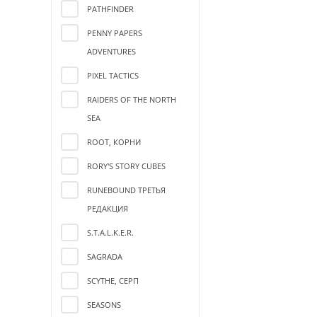
PATHFINDER
PENNY PAPERS
ADVENTURES
PIXEL TACTICS
RAIDERS OF THE NORTH
SEA
ROOT, КОРНИ
RORY'S STORY CUBES
RUNEBOUND ТРЕТЬЯ
РЕДАКЦИЯ
S.T.A.L.K.E.R.
SAGRADA
SCYTHE, СЕРП
SEASONS