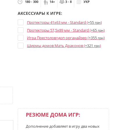
180 - 300
14+
3 - 8
УКР
АКСЕССУАРЫ К ИГРЕ:
Протекторы 41x63 мм - Standard (
)
+55 грн
Протекторы 57,5x89 мм - Standard (
)
+65 грн
Игра Престолов+доп органайзер (
)
+355 грн
Ширмы домов Мать Драконов (
)
+321 грн
РЕЗЮМЕ ДОМА ИГР:
Дополнение добавляет в игру два новых