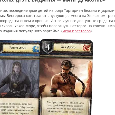
ние, последние двое детей из рода Таргариен бежали и укрыли
амы Вестероса хотят занять пустующее место на Железном трон
рвородства огнем и кровью! Используя все доступные средства 
 сквозь Узкое Море, чтобы повергнуть Вестерос на колени. «Ма
о издания популярного варгейма «
Игра престолов
».