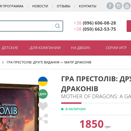
Я ПРОГРАММА
НОВОСТИ
ОТЗЫВЫ
КОНТАКТЫ
+38
(096) 606-08-28
+38
(050) 662-53-75
ДЕТСКИЕ
ДЛЯ КОМПАНИИ
НА ДВОИХ
СЕРИИ ИГР
ГРА ПРЕСТОЛІВ: ДРУГЕ ВИДАННЯ — МАТІР ДРАКОНІВ
ГРА ПРЕСТОЛІВ: Д
ДРАКОНІВ
ДОП
MOTHER OF DRAGONS: A G
В НАЛИЧИИ
1850
грн