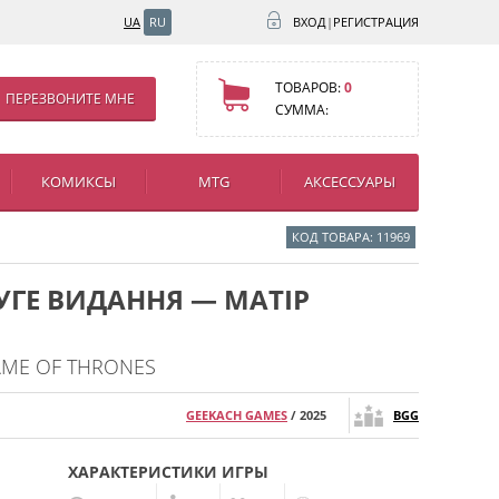
UA
RU
ВХОД
|
РЕГИСТРАЦИЯ
ТОВАРОВ:
0
ПЕРЕЗВОНИТЕ МНЕ
СУММА:
КОМИКСЫ
MTG
АКСЕССУАРЫ
КОД ТОВАРА: 11969
РУГЕ ВИДАННЯ — МАТІР
AME OF THRONES
GEEKACH GAMES
/ 2025
BGG
ХАРАКТЕРИСТИКИ ИГРЫ