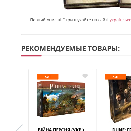
Повний опис цієї гри шукайте на сайті
українськ
РЕКОМЕНДУЕМЫЕ ТОВАРЫ:
ХИТ
ХИТ
РСНІВ:
ВІЙНА ПЕРСНЯ (УКР.)
DUNE: Г