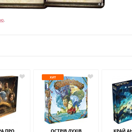
ою
.
ХИТ
РА ПРО
ОСТРІВ ДУХІВ
КРАЙ А