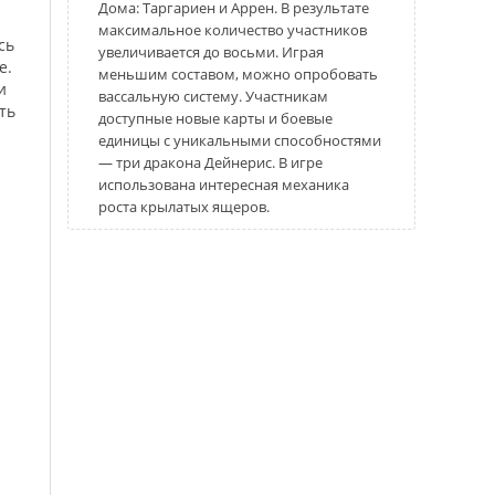
Дома: Таргариен и Аррен. В результате
максимальное количество участников
сь
увеличивается до восьми. Играя
е.
меньшим составом, можно опробовать
и
вассальную систему. Участникам
ть
доступные новые карты и боевые
единицы с уникальными способностями
— три дракона Дейнерис. В игре
использована интересная механика
роста крылатых ящеров.