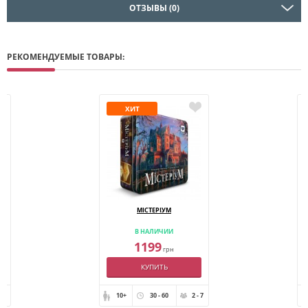
ОТЗЫВЫ (0)
РЕКОМЕНДУЕМЫЕ ТОВАРЫ:
ХИТ
О
МІСТЕРІУМ
В НАЛИЧИИ
1199
грн
КУПИТЬ
- 4
10+
30 - 60
2 - 7