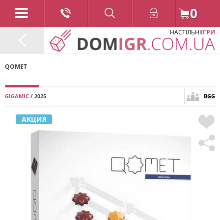
0
НАСТІЛЬНІ
ІГРИ
QOMET
GIGAMIC
/ 2025
BGG
АКЦИЯ