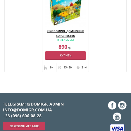
KINGDOMINO: ДОМІНОШНЕ
КОРОЛІВСТВО
В НАЛИЧИИ
890
грн
КУПИТЬ
- 4
8+
15 - 20
2 - 4
TELEGRAM: @DOMIGR_ADMIN
INFO@DOMIGR.COM.UA
+38
(096) 606-08-28
ПЕРЕЗВОНИТЕ МНЕ