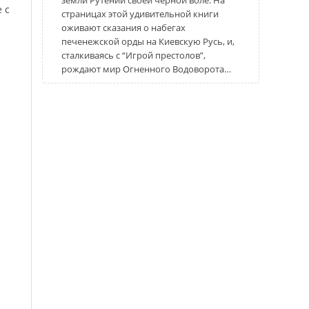
земли Рутении своей черной воле. На
 с
страницах этой удивительной книги
оживают сказания о набегах
печенежской орды на Киевскую Русь, и,
сталкиваясь с “Игрой престолов”,
рождают мир Огненного Водоворота…