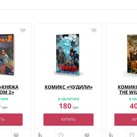
«КНЯЖА
КОМИКС «ЧУДИЛИ»
КОМИКС
ТОМ 2»
THE WIL
ИЧИИ
В НАЛИЧИИ
В Н
0
180
4
грн
грн
ТЬ
КУПИТЬ
К