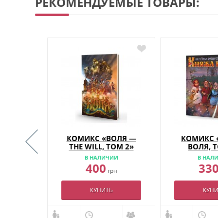
РЕКОМЕНДУЕМЫЕ ТОВАРЫ:
ОЛЯ:
КОМИКС «ВОЛЯ —
КОМИКС 
ТЛА»
THE WILL, ТОМ 2»
ВОЛЯ, 
ИЧИИ
В НАЛИЧИИ
В НАЛ
400
33
рн
грн
Ь
КУПИТЬ
КУПИ