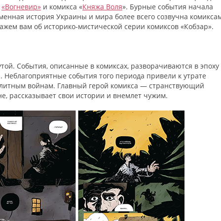
и
«Вогневир»
и комикса «
Княжа Воля
». Бурные события начала
еменная история Украины и мира более всего созвучна комикса
скажем вам об историко-мистической серии комиксов «Кобзар».
той. События, описанные в комиксах, разворачиваются в эпоху
. Неблагоприятные события того периода привели к утрате
олитным войнам. Главный герой комикса — странствующий
не, рассказывает свои истории и внемлет чужим.