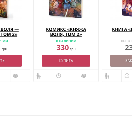
«ВОЛЯ —
КОМИКС «КНЯЖА
КНИГА «
, ТОМ 2»
ВОЛЯ, ТОМ 2»
ИЧИИ
В НАЛИЧИИ
НЕТ В
0
330
2
грн
грн
ТЬ
КУПИТЬ
ЗА