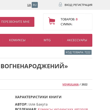
UA
RU
ВХОД
|
РЕГИСТРАЦИЯ
ТОВАРОВ:
0
ПЕРЕЗВОНИТЕ МНЕ
СУММА:
КОМИКСЫ
MTG
АКСЕССУАРЫ
КОД ТОВАРА: 7222
: ВОГНЕНАРОДЖЕНИЙ»
VOVKULAKA
/ 2022
ХАРАКТЕРИСТИКИ КНИГИ
АВТОР:
Ілля Бакута
ВСЕЛЕННАЯ:
Комиксы украинских авторов