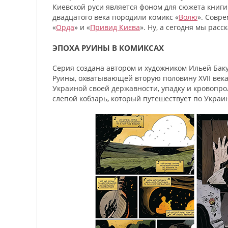
Киевской руси является фоном для сюжета книг
двадцатого века породили комикс «
Волю
». Совр
«
Орда
» и «
Привид Києва
». Ну, а сегодня мы рас
ЭПОХА РУИНЫ В КОМИКСАХ
Серия создана автором и художником Ильей Баку
Руины, охватывающей вторую половину XVII века
Украиной своей державности, упадку и кровопр
слепой кобзарь, который путешествует по Украи