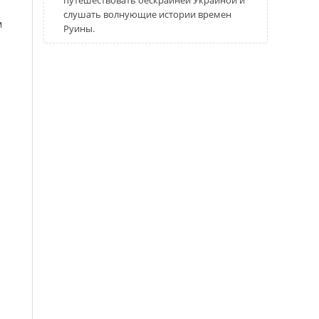
путешествовать бескрайней Украиной и
слушать волнующие истории времен
м
Руины.