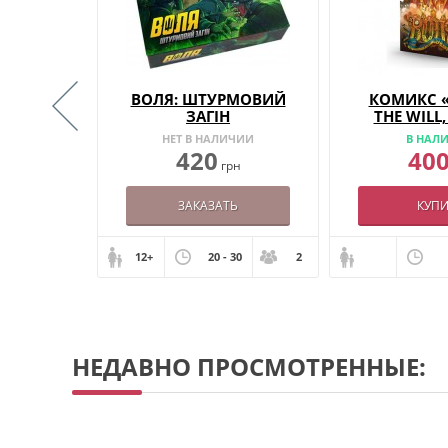
НКАЛ:
ВОЛЯ: ШТУРМОВИЙ
КОМИКС 
ЙНЕ
ЗАГІН
THE WILL
ТОМ 1
ИЧИИ
НЕТ В НАЛИЧИИ
В НАЛ
420
40
рн
грн
Ь
ЗАКАЗАТЬ
КУПИ
12+
20 - 30
2
НЕДАВНО ПРОСМОТРЕННЫЕ: