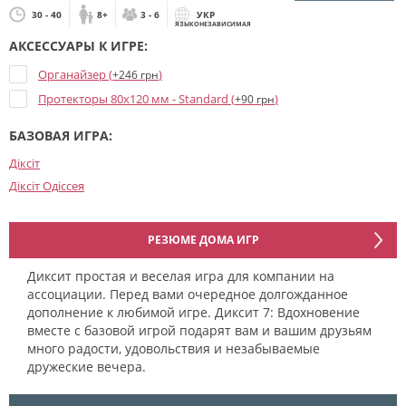
30 - 40
8+
3 - 6
УКР
ЯЗЫКОНЕЗАВИСИМАЯ
АКСЕССУАРЫ К ИГРЕ:
Органайзер (
)
+246 грн
Протекторы 80x120 мм - Standard (
)
+90 грн
БАЗОВАЯ ИГРА:
Діксіт
Діксіт Одіссея
РЕЗЮМЕ ДОМА ИГР
Диксит простая и веселая игра для компании на
ассоциации. Перед вами очередное долгожданное
дополнение к любимой игре. Диксит 7: Вдохновение
вместе с базовой игрой подарят вам и вашим друзьям
много радости, удовольствия и незабываемые
дружеские вечера.