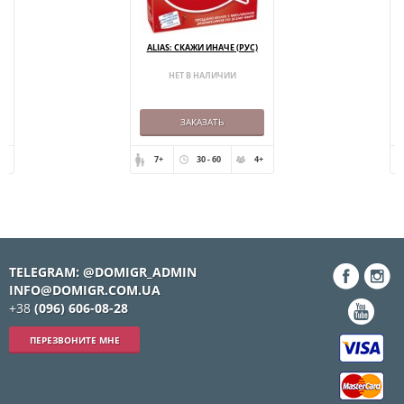
ALIAS: СКАЖИ ИНАЧЕ (РУС)
НЕТ В НАЛИЧИИ
ЗАКАЗАТЬ
 12
7+
30 - 60
4+
TELEGRAM: @DOMIGR_ADMIN
INFO@DOMIGR.COM.UA
+38
(096) 606-08-28
ПЕРЕЗВОНИТЕ МНЕ