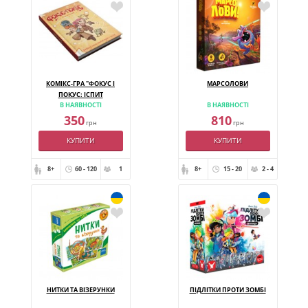
КОМІКС-ГРА "ФОКУС І
МАРСОЛОВИ
ПОКУС: ІСПИТ
В НАЯВНОСТІ
В НАЯВНОСТІ
КАЗКОЛОГІВ"
350
810
грн
грн
КУПИТИ
КУПИТИ
8+
60 - 120
1
8+
15 - 20
2 - 4
НИТКИ ТА ВІЗЕРУНКИ
ПІДЛІТКИ ПРОТИ ЗОМБІ