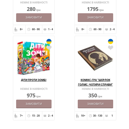
НЕМАЄ В НАЯВНОСТІ
НЕМАЄ В НАЯВНОСТІ
MINI EXPANSION
280
1795
грн
грн
ЗАМОВИТИ
ЗАМОВИТИ
8+
60 - 90
1 - 4
8+
60 - 90
2 - 4
ДІТИ ПРОТИ ЗОМБІ
КОМІКС-ГРА "ШЕРЛОК
ГОЛМС: ЧОТИРИ СПРАВИ"
НЕМАЄ В НАЯВНОСТІ
НЕМАЄ В НАЯВНОСТІ
975
350
грн
грн
ЗАМОВИТИ
ЗАМОВИТИ
7+
15 - 20
2 - 4
10+
30 - 130
1