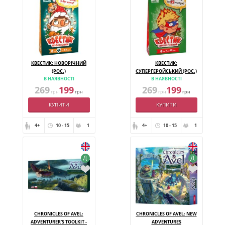
КВЕСТИК: НОВОРІЧНИЙ
КВЕСТИК:
(РОС.)
СУПЕРГЕРОЙСЬКИЙ (РОС.)
В НАЯВНОСТІ
В НАЯВНОСТІ
269
199
269
199
грн
грн
грн
грн
КУПИТИ
КУПИТИ
4+
10 - 15
1
4+
10 - 15
1
Д
Д
CHRONICLES OF AVEL:
CHRONICLES OF AVEL: NEW
ADVENTURER'S TOOLKIT -
ADVENTURES