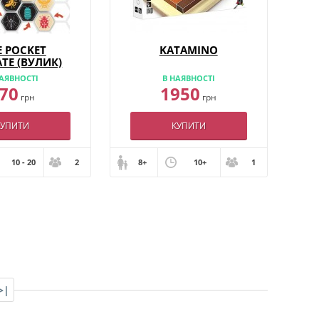
E POCKET
KATAMINO
TE (ВУЛИК)
АЯВНОСТІ
В НАЯВНОСТІ
70
1950
грн
грн
КУПИТИ
КУПИТИ
10 - 20
2
8+
10+
1
>|