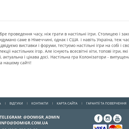
добре проведення часу, ніж грати в настільні ігри. Столицею і з
придумано саме в Німеччині, однак і США і навіть Україна, теж ч
двідуємо виставки і форуми, тестуємо настільні ігри на собі і св
екції настільних ігор. Але існують всесвітні хіти, топові ігри, я
актуальна і цікава досі. Настільна гра Колонізатори - випущена
на нашому сайті!
А
ВІДГУКИ
КОНТАКТИ
КАРТА САЙТА
ГАРАНТІЇ ТА ПОВЕРНЕННЯ
TELEGRAM: @DOMIGR_ADMIN
INFO@DOMIGR.COM.UA