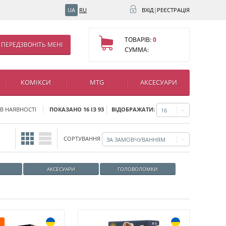
UA
RU
ВХІД
|
РЕЄСТРАЦІЯ
ТОВАРІВ:
0
ПЕРЕДЗВОНІТЬ МЕНІ
СУММА:
КОМІКСИ
MTG
АКСЕСУАРИ
ВІДОБРАЖАТИ:
 В НАЯВНОСТІ
ПОКАЗАНО 16 ІЗ 93
16
СОРТУВАННЯ
ЗА ЗАМОВЧУВАННЯМ
АКСЕСУАРИ
ГОЛОВОЛОМКИ