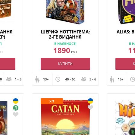
ВАННЯ
ШЕРИФ НОТТІНГЕМА:
ALIAS: 
Р)
2-ГЕ ВИДАННЯ
І
В НАЯВНОСТІ
В Н
1890
1
рн
грн
КУПИТИ
20
1 - 5
13+
40 - 60
3 - 6
15+
ХІТ
Д