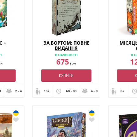
С +
ЗА БОРТОМ: ПОВНЕ
МІСЯЦ
ВИДАННЯ
І
В НАЯВНОСТІ
В Н
675
1
рн
грн
КУПИТИ
0
2 - 4
13+
60 - 80
4 - 8
8+