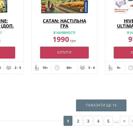
NE:
CATAN: НАСТІЛЬНА
HIV
 (ДОП.
ГРА
ULTIMA
І
В НАЯВНОСТІ
В Н
1990
9
н
грн
КУПИТИ
5
2 - 5
10+
60+
3 - 4
9+
ПОКАЗАТИ ЩЕ 16
1
2
3
4
5
....
>