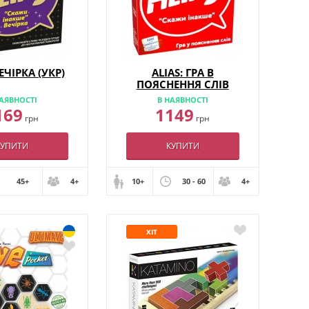
ВЕЧІРКА (УКР)
ALIAS: ГРА В
ПОЯСНЕННЯ СЛІВ
(УКР)
АЯВНОСТІ
В НАЯВНОСТІ
169
1149
грн
грн
КУПИТИ
КУПИТИ
45+
4+
10+
30 - 60
4+
ХІТ