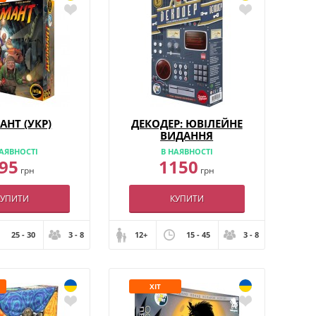
АНТ (УКР)
ДЕКОДЕР: ЮВІЛЕЙНЕ
ВИДАННЯ
АЯВНОСТІ
В НАЯВНОСТІ
95
1150
грн
грн
КУПИТИ
КУПИТИ
25 - 30
3 - 8
12+
15 - 45
3 - 8
ХІТ