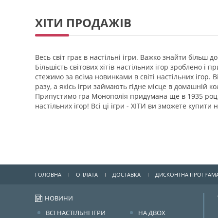
ХІТИ ПРОДАЖІВ
Весь світ грає в настільні ігри. Важко знайти більш 
Більшість світових хітів настільних ігор зроблено і 
стежимо за всіма новинками в світі настільних ігор. Ві
разу, а якісь ігри займають гідне місце в домашній кол
Припустимо гра Монополія придумана ще в 1935 році, 
настільних ігор! Всі ці ігри - ХІТИ ви зможете купити 
ГОЛОВНА
ОПЛАТА
ДОСТАВКА
ДИСКОНТНА ПРОГРАМ
НОВИНИ
ВСІ НАСТІЛЬНІ ІГРИ
НА ДВОХ