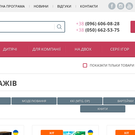
ТНА ПРОГРАМА
НОВИНИ
ВІДГУКИ
КОНТАКТИ
+38
(096) 606-08-28
+38
(050) 662-53-75
ДИТЯЧІ
ДЛЯ КОМПАНІЇ
НА ДВОХ
СЕРІЇ ІГОР
ПОКАЗАТИ ТІЛЬКИ ТОВАРИ
АЖІВ
МОДЕЛЮВАННЯ
ККІ (MTG, OP)
ВАРГЕЙМИ
КНИГИ
ХІТ
ХІТ