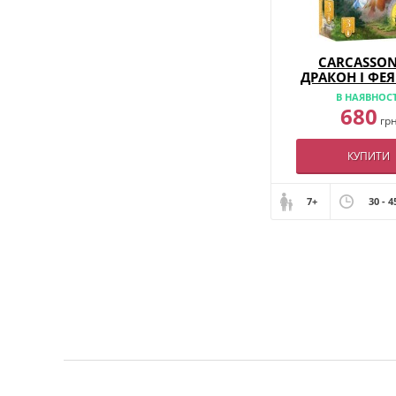
CARCASSON
ДРАКОН І ФЕЯ
№ 3)
В НАЯВНОСТ
680
гр
КУПИТИ
7+
30 - 4