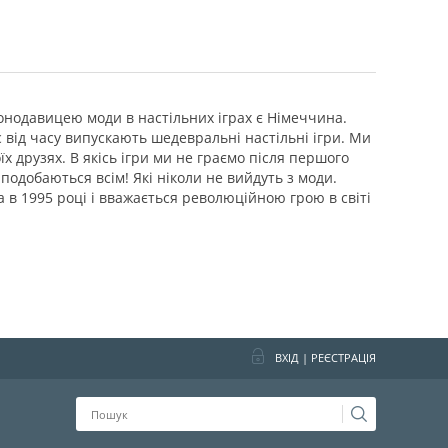
аконодавицею моди в настільних іграх є Німеччина.
ас від часу випускають шедевральні настільні ігри. Ми
оїх друзях. В якісь ігри ми не граємо після першого
кі подобаються всім! Які ніколи не вийдуть з моди.
 в 1995 році і вважається революційною грою в світі
ВХІД
|
РЕЄСТРАЦІЯ