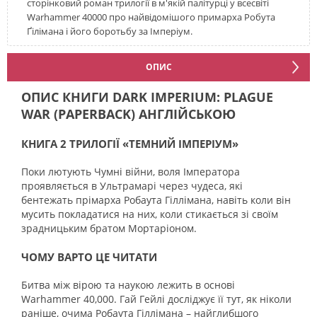
сторінковий роман трилогії в м'якій палітурці у всесвіті
Warhammer 40000 про найвідомішого примарха Робута
Ґілімана і його боротьбу за Імперіум.
ОПИС
ОПИС КНИГИ DARK IMPERIUM: PLAGUE
WAR (PAPERBACK) АНГЛІЙСЬКОЮ
КНИГА 2 ТРИЛОГІЇ «ТЕМНИЙ ІМПЕРІУМ»
Поки лютують Чумні війни, воля Імператора
проявляється в Ультрамарі через чудеса, які
бентежать прімарха Робаута Гіллімана, навіть коли він
мусить покладатися на них, коли стикається зі своїм
зрадницьким братом Мортаріоном.
ЧОМУ ВАРТО ЦЕ ЧИТАТИ
Битва між вірою та наукою лежить в основі
Warhammer 40,000. Гай Гейлі досліджує її тут, як ніколи
раніше, очима Робаута Гіллімана – найглибшого