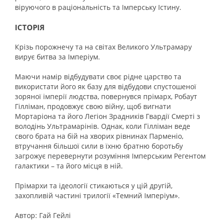
віруючого в раціональність та Імперську Істину.
ІСТОРІЯ
Крізь порожнечу та на світах Великого Ультрамару
вирує битва за Імперіум.
Маючи намір відбудувати своє рідне царство та
використати його як базу для відбудови спустошеної
зоряної імперії людства, повернувся прімарх, Робаут
Гілліман, продовжує свою війну, щоб вигнати
Мортаріона та його Легіон Зрадників Гвардії Смерті з
володінь Ультрамарінів. Однак, коли Гілліман веде
свого брата на бій на хворих рівнинах Парменіо,
втручання більшої сили в їхню братню боротьбу
загрожує перевернути розуміння Імперським Регентом
галактики – та його місця в ній.
Прімархи та ідеології стикаються у цій другій,
захопливій частині трилогії «Темний Імперіум».
Автор: Гай Гейлі