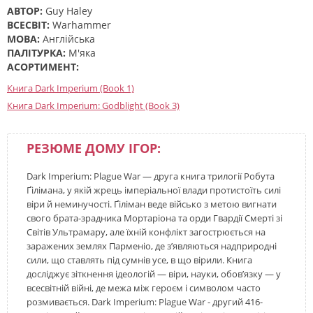
АВТОР:
Guy Haley
ВСЕСВІТ:
Warhammer
МОВА:
Англійська
ПАЛІТУРКА:
М'яка
АСОРТИМЕНТ:
Книга Dark Imperium (Book 1)
Книга Dark Imperium: Godblight (Book 3)
РЕЗЮМЕ ДОМУ ІГОР:
Dark Imperium: Plague War — друга книга трилогії Робута
Ґілімана, у якій жрець імперіальної влади протистоїть силі
віри й неминучості. Ґіліман веде військо з метою вигнати
свого брата-зрадника Мортаріона та орди Гвардії Смерті зі
Світів Ультрамару, але їхній конфлікт загострюється на
заражених землях Парменіо, де з’являються надприродні
сили, що ставлять під сумнів усе, в що вірили. Книга
досліджує зіткнення ідеологій — віри, науки, обов’язку — у
всесвітній війні, де межа між героєм і символом часто
розмивається. Dark Imperium: Plague War - другий 416-