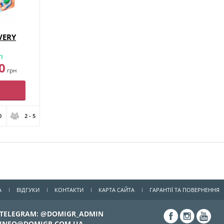
VERY
І
0
грн
0
2 - 5
А
ВІДГУКИ
КОНТАКТИ
КАРТА САЙТА
ГАРАНТІЇ ТА ПОВЕРНЕННЯ
TELEGRAM: @DOMIGR_ADMIN
INFO@DOMIGR.COM.UA