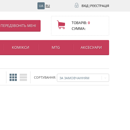
UA
RU
ВХІД
|
РЕЄСТРАЦІЯ
ТОВАРІВ:
0
ПЕРЕДЗВОНІТЬ МЕНІ
СУММА:
КОМІКСИ
MTG
АКСЕСУАРИ
СОРТУВАННЯ:
ЗА ЗАМОВЧАННЯМ