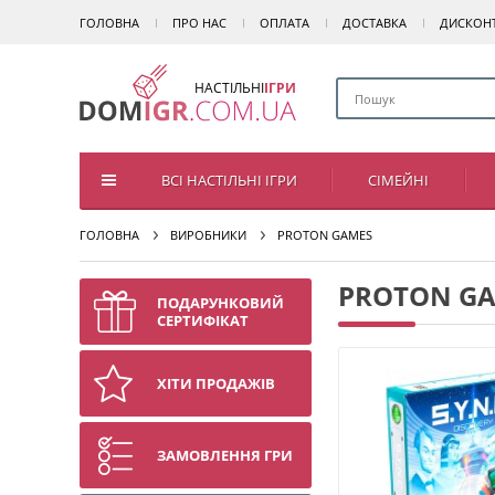
ГОЛОВНА
ПРО НАС
ОПЛАТА
ДОСТАВКА
ДИСКОН
НАСТІЛЬНІ
ІГРИ
ВСІ НАСТІЛЬНІ ІГРИ
СІМЕЙНІ
ГОЛОВНА
ВИРОБНИКИ
PROTON GAMES
PROTON G
ПОДАРУНКОВИЙ
СЕРТИФІКАТ
ХІТИ ПРОДАЖІВ
ЗАМОВЛЕННЯ ГРИ